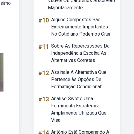
Visível Os Carotenos Absorvem
issimo
Majoritariamente
#10
Alguns Compostos São
Extremamente Importantes
No Cotidiano Podemos Citar
#11
Sobre As Repercussões Da
Independência Escolha As
Alternativas Corretas
#12
Assinale A Alternativa Que
Pertence às Opções De
Formatação Condicional:
#13
Análise Swot é Uma
Ferramenta Estrategica
Amplamente Utilizada Que
Visa
#14
Antônio Está Comparando A