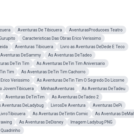
icuera
Aventuras De Tibicuera
AventurasProducoes Teatro
Gurupito
Caracteristicas Das Obras Erico Verissimo
eida
Aventuras Tibicuera
Livro as Aventuras DeDede E Teco
 Aventuras DeSammy
As Aventuras DeTadeo
turas DeTin Tim
As Aventuras DeTin Tim Aniversario
Tin Tim
As Aventuras DeTin Tim Cachorro
Erico Verissimo
As Aventuras DeTin Tim O Segredo Do Licorne
ro JovemTibicuera
MinhasAventuras
As Aventuras DeTadeu
Aventuras DeTinTim
As Aventuras DeTadeo 2
s Aventuras DeLadybug
LivrosDe Aventura
Aventuras DePi
LivroTibicuera
As Aventuras DeTintin Comic
As Aventuras DeMalv
rawing
As Aventuras DeDisney
Imagem Ladybug PNG
 Quadrinho