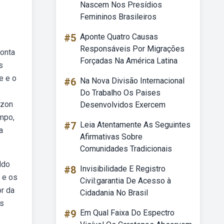
Nascem Nos Presídios
Femininos Brasileiros
#5
Aponte Quatro Causas
Responsáveis Por Migrações
conta
Forçadas Na América Latina
s
e e o
#6
Na Nova Divisão Internacional
s
Do Trabalho Os Paises
azon
Desenvolvidos Exercem
empo,
#7
Leia Atentamente As Seguintes
a
Afirmativas Sobre
Comunidades Tradicionais
ldo
#8
Invisibilidade E Registro
 e os
Civil:garantia De Acesso à
r da
Cidadania No Brasil
es
#9
Em Qual Faixa Do Espectro