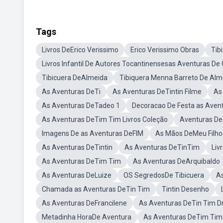
Tags
Livros DeErico Verissimo
Erico Verissimo Obras
Tib
Livros Infantil De Autores Tocantinensesas Aventuras De 
Tibicuera DeAlmeida
Tibiquera Menna Barreto De Alm
As Aventuras DeTi
As Aventuras DeTintin Filme
As
As Aventuras DeTadeo 1
Decoracao De Festa as Aven
As Aventuras DeTim Tim Livros Coleção
Aventuras De
Imagens De as Aventuras DeFIM
As Mãos DeMeu Filho 
As Aventuras DeTintin
As Aventuras DeTinTim
Liv
As Aventuras DeTim Tim
As Aventuras DeArquibaldo
As Aventuras DeLuize
OS SegredosDe Tibicuera
A
Chamada as Aventuras DeTin Tim
Tintin Desenho
As Aventuras DeFrancilene
As Aventuras DeTin Tim D
Metadinha HoraDe Aventura
As Aventuras DeTim Tim