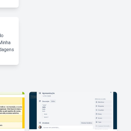
do
Minha
rdagens