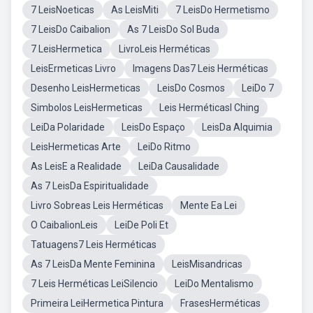
7 LeisNoeticas
As LeisMiti
7 LeisDo Hermetismo
7 LeisDo Caibalion
As 7 LeisDo Sol Buda
7 LeisHermetica
LivroLeis Herméticas
LeisErmeticas Livro
Imagens Das7 Leis Herméticas
Desenho LeisHermeticas
LeisDo Cosmos
LeiDo 7
Simbolos LeisHermeticas
Leis HerméticasI Ching
LeiDa Polaridade
LeisDo Espaço
LeisDa Alquimia
LeisHermeticas Arte
LeiDo Ritmo
As LeisE a Realidade
LeiDa Causalidade
As 7 LeisDa Espiritualidade
Livro Sobreas Leis Herméticas
Mente Ea Lei
O CaibalionLeis
LeiDe Poli Et
Tatuagens7 Leis Herméticas
As 7 LeisDa Mente Feminina
LeisMisandricas
7 Leis Herméticas LeiSilencio
LeiDo Mentalismo
Primeira LeiHermetica Pintura
FrasesHerméticas