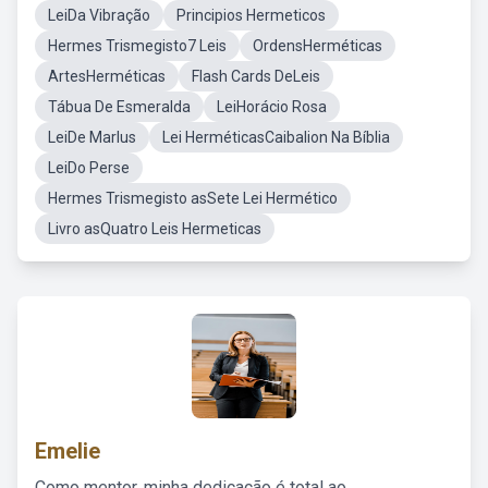
LeiDa Vibração
Principios Hermeticos
Hermes Trismegisto7 Leis
OrdensHerméticas
ArtesHerméticas
Flash Cards DeLeis
Tábua De Esmeralda
LeiHorácio Rosa
LeiDe Marlus
Lei HerméticasCaibalion Na Bíblia
LeiDo Perse
Hermes Trismegisto asSete Lei Hermético
Livro asQuatro Leis Hermeticas
Emelie
Como mentor, minha dedicação é total ao