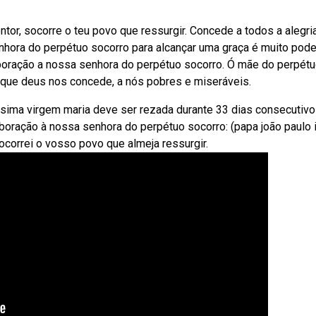
or, socorre o teu povo que ressurgir. Concede a todos a alegri
nhora do perpétuo socorro para alcançar uma graça é muito pod
boração a nossa senhora do perpétuo socorro. Ó mãe do perpét
 que deus nos concede, a nós pobres e miseráveis.
sima virgem maria deve ser rezada durante 33 dias consecutivo
eboração à nossa senhora do perpétuo socorro: (papa joão paulo i
ocorrei o vosso povo que almeja ressurgir.