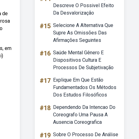
Descreve O Possivel Efeito
Da Desvalorização
a de
erosa
#15
Selecione A Alternativa Que
uo
Supre As Omissões Das
Afirmações Seguintes
s, em
#16
Saúde Mental Gênero E
i)
Dispositivos Cultura E
Processos De Subjetivação
#17
Explique Em Que Estão
Fundamentados Os Métodos
Dos Estudos Filosóficos
#18
Dependendo Da Intencao Do
Coreografo Uma Pausa A
Ausencia Coreografica
#19
Sobre O Processo De Análise