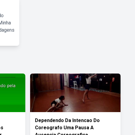
do
Minha
rdagens
Dependendo Da Intencao Do
os
Coreografo Uma Pausa A
r
Ausencia Coreografica