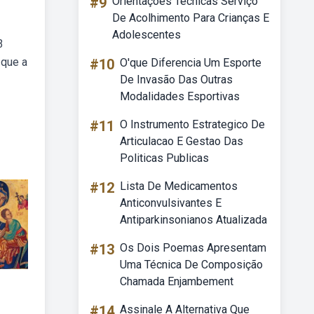
#9
Orientações Técnicas Serviço
De Acolhimento Para Crianças E
Adolescentes
3
 que a
#10
O'que Diferencia Um Esporte
De Invasão Das Outras
Modalidades Esportivas
#11
O Instrumento Estrategico De
Articulacao E Gestao Das
Politicas Publicas
#12
Lista De Medicamentos
Anticonvulsivantes E
Antiparkinsonianos Atualizada
#13
Os Dois Poemas Apresentam
Uma Técnica De Composição
Chamada Enjambement
#14
Assinale A Alternativa Que