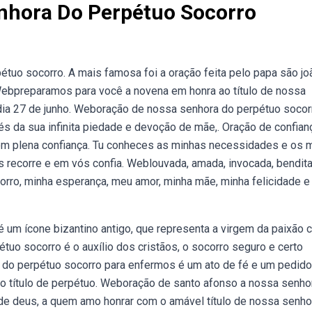
nhora Do Perpétuo Socorro
uo socorro. A mais famosa foi a oração feita pelo papa são jo
. Webpreparamos para você a novena em honra ao título de nossa
a 27 de junho. Weboração de nossa senhora do perpétuo socor
s da sua infinita piedade e devoção de mãe,. Oração de confian
 com plena confiança. Tu conheces as minhas necessidades e os 
s recorre e em vós confia. Weblouvada, amada, invocada, bendit
orro, minha esperança, meu amor, minha mãe, minha felicidade e
um ícone bizantino antigo, que representa a virgem da paixão 
uo socorro é o auxílio dos cristãos, o socorro seguro e certo
do perpétuo socorro para enfermos é um ato de fé e um pedido
b o título de perpétuo. Weboração de santo afonso a nossa senho
de deus, a quem amo honrar com o amável título de nossa senho