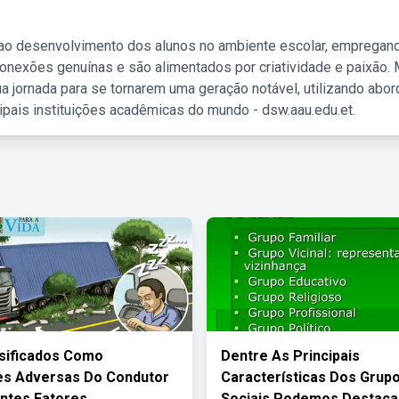
 ao desenvolvimento dos alunos no ambiente escolar, empregan
nexões genuínas e são alimentados por criatividade e paixão. 
a jornada para se tornarem uma geração notável, utilizando abo
ipais instituições acadêmicas do mundo - dsw.aau.edu.et.
sificados Como
Dentre As Principais
es Adversas Do Condutor
Características Dos Grup
ntes Fatores
Sociais Podemos Destaca