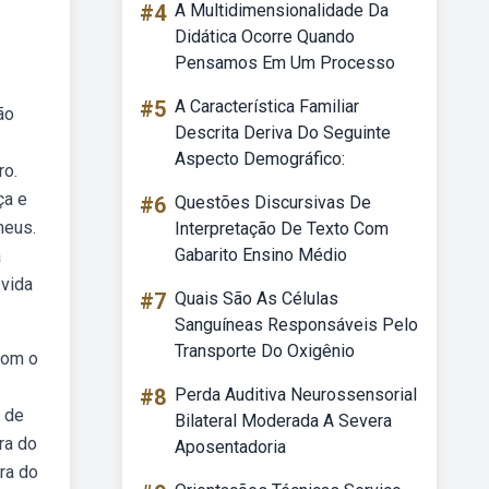
#4
A Multidimensionalidade Da
Didática Ocorre Quando
Pensamos Em Um Processo
#5
A Característica Familiar
ão
Descrita Deriva Do Seguinte
Aspecto Demográfico:
ro.
ça e
#6
Questões Discursivas De
meus.
Interpretação De Texto Com
Gabarito Ensino Médio
a
 vida
#7
Quais São As Células
Sanguíneas Responsáveis Pelo
Transporte Do Oxigênio
com o
#8
Perda Auditiva Neurossensorial
 de
Bilateral Moderada A Severa
ra do
Aposentadoria
ra do