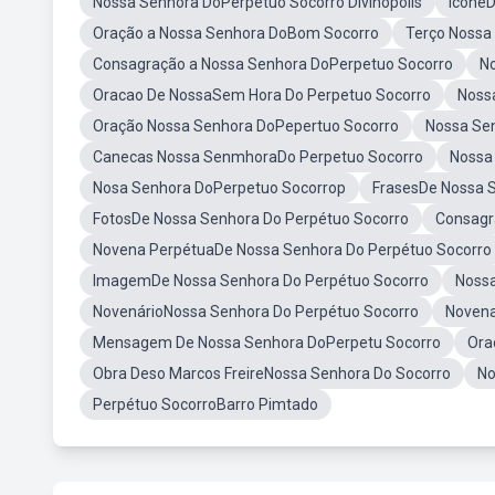
Nossa Senhora DoPerpetuo Socorro Divinopolis
ÍconeD
Oração a Nossa Senhora DoBom Socorro
Terço Nossa
Consagração a Nossa Senhora DoPerpetuo Socorro
N
Oracao De NossaSem Hora Do Perpetuo Socorro
Noss
Oração Nossa Senhora DoPepertuo Socorro
Nossa Se
Canecas Nossa SenmhoraDo Perpetuo Socorro
Nossa
Nosa Senhora DoPerpetuo Socorrop
FrasesDe Nossa 
FotosDe Nossa Senhora Do Perpétuo Socorro
Consagr
Novena PerpétuaDe Nossa Senhora Do Perpétuo Socorro
ImagemDe Nossa Senhora Do Perpétuo Socorro
Nossa
NovenárioNossa Senhora Do Perpétuo Socorro
Novena
Mensagem De Nossa Senhora DoPerpetu Socorro
Ora
Obra Deso Marcos FreireNossa Senhora Do Socorro
No
Perpétuo SocorroBarro Pimtado