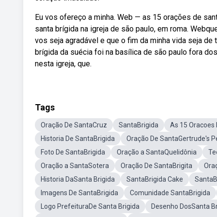
Eu vos ofereço a minha. Web — as 15 orações de san
santa brígida na igreja de são paulo, em roma. Webqu
vos seja agradável e que o fim da minha vida seja de
brígida da suécia foi na basílica de são paulo fora do
nesta igreja, que.
Tags
Oração De SantaCruz
SantaBrigida
As 15 Oracoes 
Historia De SantaBrigida
Oração De SantaGertrude's P
Foto De SantaBrigida
Oração a SantaQuelidônia
Te
Oração a SantaSotera
Oração De SantaBrigita
Ora
Historia DaSanta Brigida
SantaBrigida Cake
SantaB
Imagens De SantaBrigida
Comunidade SantaBrigida
Logo PrefeituraDe Santa Brigida
Desenho DosSanta Br