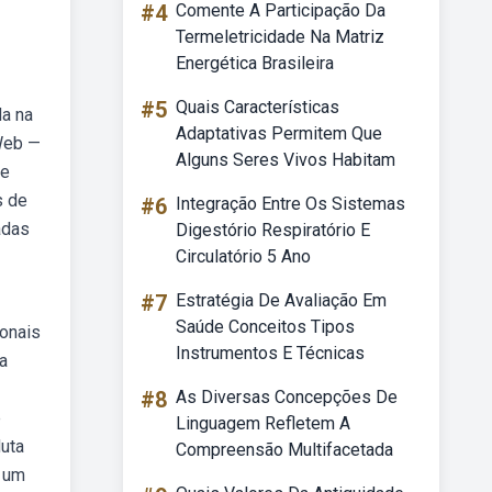
#4
Comente A Participação Da
Termeletricidade Na Matriz
Energética Brasileira
#5
Quais Características
da na
Adaptativas Permitem Que
 Web —
Alguns Seres Vivos Habitam
de
s de
#6
Integração Entre Os Sistemas
adas
Digestório Respiratório E
Circulatório 5 Ano
#7
Estratégia De Avaliação Em
Saúde Conceitos Tipos
ionais
Instrumentos E Técnicas
da
#8
As Diversas Concepções De
e
Linguagem Refletem A
duta
Compreensão Multifacetada
e um