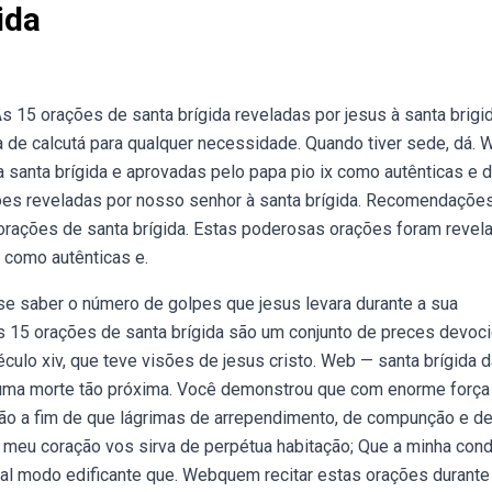
ida
s 15 orações de santa brígida reveladas por jesus à santa brigi
 de calcutá para qualquer necessidade. Quando tiver sede, dá.
 santa brígida e aprovadas pelo papa pio ix como autênticas e 
ões reveladas por nosso senhor à santa brígida. Recomendaçõe
 orações de santa brígida. Estas poderosas orações foram revel
x como autênticas e.
e saber o número de golpes que jesus levara durante a sua
 15 orações de santa brígida são um conjunto de preces devoc
éculo xiv, que teve visões de jesus cristo. Web — santa brígida 
uma morte tão próxima. Você demonstrou que com enorme força
ação a fim de que lágrimas de arrependimento, de compunção e d
 meu coração vos sirva de perpétua habitação; Que a minha con
 tal modo edificante que. Webquem recitar estas orações durant