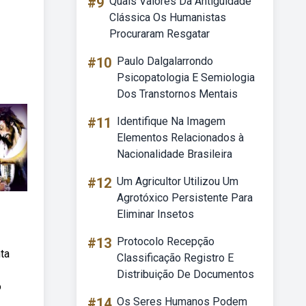
#9
Quais Valores Da Antiguidade
Clássica Os Humanistas
Procuraram Resgatar
#10
Paulo Dalgalarrondo
Psicopatologia E Semiologia
Dos Transtornos Mentais
#11
Identifique Na Imagem
Elementos Relacionados à
Nacionalidade Brasileira
#12
Um Agricultor Utilizou Um
Agrotóxico Persistente Para
Eliminar Insetos
#13
Protocolo Recepção
ta
Classificação Registro E
Distribuição De Documentos
o
#14
Os Seres Humanos Podem