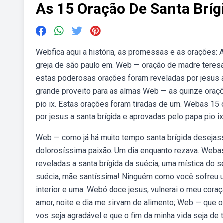
As 15 Oração De Santa Bríg
Webfica aqui a história, as promessas e as orações: A
greja de são paulo em. Web — oração de madre teresa
estas poderosas orações foram reveladas por jesus a
grande proveito para as almas Web — as quinze oraç
pio ix. Estas orações foram tiradas de um. Webas 15
por jesus a santa brígida e aprovadas pelo papa pio i
Web — como já há muito tempo santa brígida desejass
dolorosíssima paixão. Um dia enquanto rezava. Webas
reveladas a santa brígida da suécia, uma mística do s
suécia, mãe santíssima! Ninguém como você sofreu 
interior e uma. Webó doce jesus, vulnerai o meu cor
amor, noite e dia me sirvam de alimento; Web — que o
vos seja agradável e que o fim da minha vida seja de