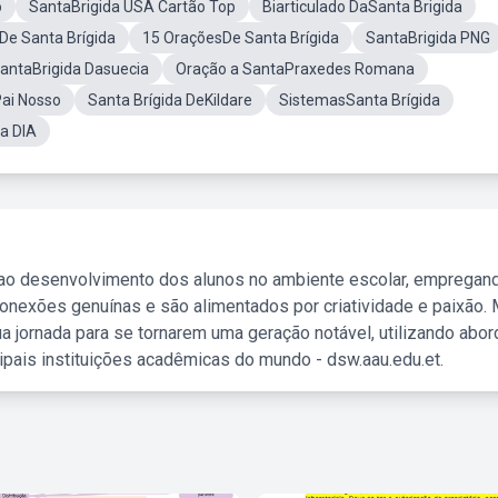
o
SantaBrigida USA Cartão Top
Biarticulado DaSanta Brigida
De Santa Brígida
15 OraçõesDe Santa Brígida
SantaBrigida PNG
antaBrigida Dasuecia
Oração a SantaPraxedes Romana
Pai Nosso
Santa Brígida DeKildare
SistemasSanta Brígida
da DIA
 ao desenvolvimento dos alunos no ambiente escolar, empregan
nexões genuínas e são alimentados por criatividade e paixão. 
a jornada para se tornarem uma geração notável, utilizando abo
ipais instituições acadêmicas do mundo - dsw.aau.edu.et.