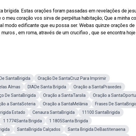
ta brígida. Estas orações foram passadas em revelações de jes
e o meu coração vos sirva de perpétua habitação; Que a minha c
 tal modo edificante que eu possa ser. Webas quinze orações de
s muros , em roma, através de um crucifixo , que se encontra hoje
De SantaBrigida
Oração De SantaCruz Para Imprimir
elas Almas
DIADe Santa Brígida
Oração a SantaPraxedes
ço De SantaBrigida
Oração a SantaTarsila
Oração a SantaOport
ção a SantaSoteria
Oração a SantaMelânia
Frases De SantaBrigi
rigida Estado
Cenaura SantaBrigida
11100 SantaBrigida
1 1774Santa Brigida
1 1805Santa Brigida
igida
SantaBrigida Calçados
Santa Brigida DeBastitenaena