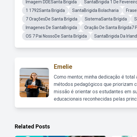
Imagem DDESanta Brigida
SantaBrigida 1 De Fevereir
1 1792Santa Brigida
SantaBrigida Bolacharia
Frase
7 OraçõesDe Santa Brígida
SistemaSanta Brígida
S
Imagenes De SantaBrigida
Oração De Santa Brígida7 
OS 7 Pai NossoDe Santa Brígida
SantaBrigida Da Irlan
Emelie
Como mentor, minha dedicação é total
métodos pedagógicos que priorizam co
missão é orientar os estudantes em su
educacionais reconhecidas pelas princ
Related Posts