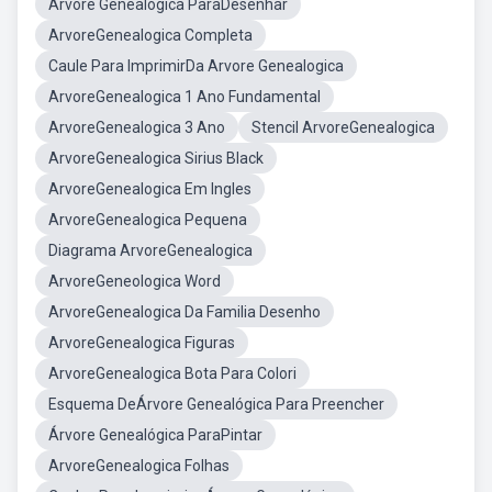
Árvore Genealógica ParaDesenhar
ArvoreGenealogica Completa
Caule Para ImprimirDa Arvore Genealogica
ArvoreGenealogica 1 Ano Fundamental
ArvoreGenealogica 3 Ano
Stencil ArvoreGenealogica
ArvoreGenealogica Sirius Black
ArvoreGenealogica Em Ingles
ArvoreGenealogica Pequena
Diagrama ArvoreGenealogica
ArvoreGeneologica Word
ArvoreGenealogica Da Familia Desenho
ArvoreGenealogica Figuras
ArvoreGenealogica Bota Para Colori
Esquema DeÁrvore Genealógica Para Preencher
Árvore Genealógica ParaPintar
ArvoreGenealogica Folhas