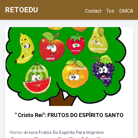
RETOEDU
Contact
Tos
DMCA
" Cristo Rei": FRUTOS DO ESPÍRITO SANTO
Home
>
árvore Frutos Do Espírito Para Imprimir