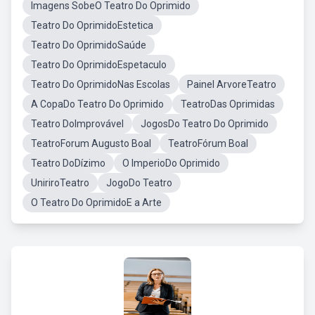
Imagens SobeO Teatro Do Oprimido
Teatro Do OprimidoEstetica
Teatro Do OprimidoSaúde
Teatro Do OprimidoEspetaculo
Teatro Do OprimidoNas Escolas
Painel ArvoreTeatro
A CopaDo Teatro Do Oprimido
TeatroDas Oprimidas
Teatro DoImprovável
JogosDo Teatro Do Oprimido
TeatroForum Augusto Boal
TeatroFórum Boal
Teatro DoDízimo
O ImperioDo Oprimido
UniriroTeatro
JogoDo Teatro
O Teatro Do OprimidoE a Arte