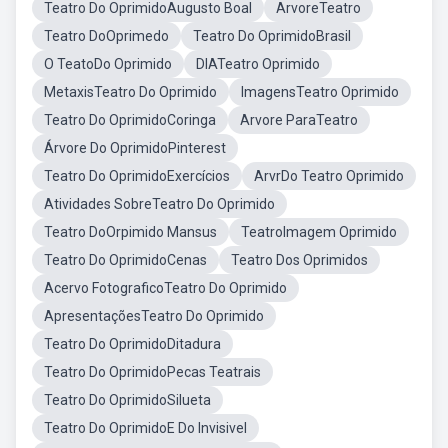
Teatro Do OprimidoAugusto Boal
ArvoreTeatro
Teatro DoOprimedo
Teatro Do OprimidoBrasil
O TeatoDo Oprimido
DIATeatro Oprimido
MetaxisTeatro Do Oprimido
ImagensTeatro Oprimido
Teatro Do OprimidoCoringa
Arvore ParaTeatro
Árvore Do OprimidoPinterest
Teatro Do OprimidoExercícios
ArvrDo Teatro Oprimido
Atividades SobreTeatro Do Oprimido
Teatro DoOrpimido Mansus
TeatroImagem Oprimido
Teatro Do OprimidoCenas
Teatro Dos Oprimidos
Acervo FotograficoTeatro Do Oprimido
ApresentaçõesTeatro Do Oprimido
Teatro Do OprimidoDitadura
Teatro Do OprimidoPecas Teatrais
Teatro Do OprimidoSilueta
Teatro Do OprimidoE Do Invisivel