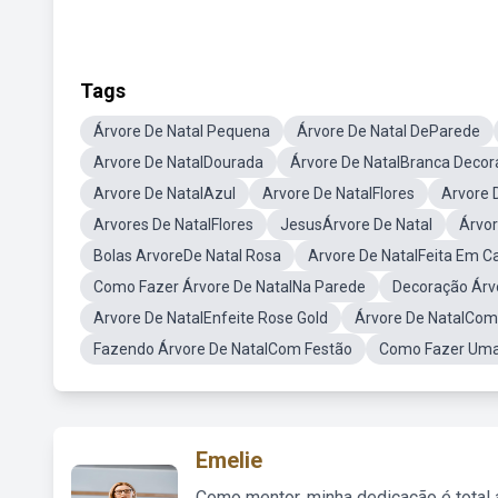
Tags
Árvore De Natal Pequena
Árvore De Natal DeParede
Arvore De NatalDourada
Árvore De NatalBranca Deco
Arvore De NatalAzul
Arvore De NatalFlores
Arvore 
Arvores De NatalFlores
JesusÁrvore De Natal
Árvor
Bolas ArvoreDe Natal Rosa
Arvore De NatalFeita Em C
Como Fazer Árvore De NatalNa Parede
Decoração Árv
Arvore De NatalEnfeite Rose Gold
Árvore De NatalCom 
Fazendo Árvore De NatalCom Festão
Como Fazer Uma
Emelie
Como mentor, minha dedicação é total