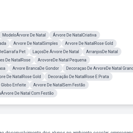
ModeloÁrvore De Natal
Árvore De NatalCriativa
rada
Arvore De NatalSimples
Arvore De NatalRose Gold
DeGarrafa Pet
LaçosDe Árvore De Natal
ArranjosDe Natal
es De NatalRose
ArovoreDe Natal Pequena
asa
Arvore BrancaDe Gondor
Decoraçao De ArvoreDe Natal Gran
ore De NatalRose Gold
Decoração De NatalRose E Prata
Globo Enfeite
Arvore De NatalSem Festão
Árvore De Natal Com Festão
 ao desenvolvimento dos alunos no ambiente escolar, empregan