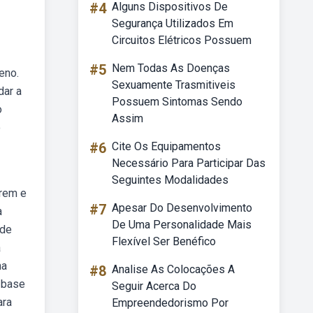
#4
Alguns Dispositivos De
Segurança Utilizados Em
Circuitos Elétricos Possuem
#5
Nem Todas As Doenças
eno.
Sexuamente Trasmitiveis
dar a
Possuem Sintomas Sendo
o
Assim
o
#6
Cite Os Equipamentos
Necessário Para Participar Das
Seguintes Modalidades
arem e
#7
Apesar Do Desenvolvimento
a
De Uma Personalidade Mais
 de
Flexível Ser Benéfico
a
ha
#8
Analise As Colocações A
 base
Seguir Acerca Do
ara
Empreendedorismo Por