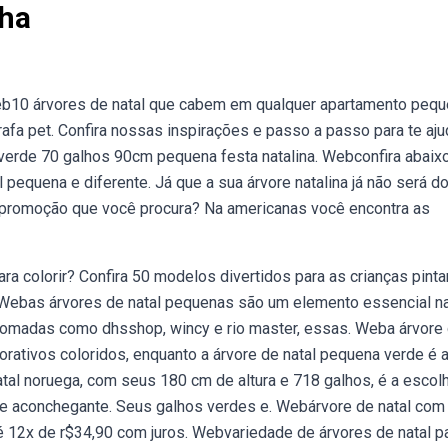
nha
eb10 árvores de natal que cabem em qualquer apartamento pequ
afa pet. Confira nossas inspirações e passo a passo para te aju
 verde 70 galhos 90cm pequena festa natalina. Webconfira abaix
l pequena e diferente. Já que a sua árvore natalina já não será d
m promoção que você procura? Na americanas você encontra as
a colorir? Confira 50 modelos divertidos para as crianças pint
 Webas árvores de natal pequenas são um elemento essencial n
nomadas como dhsshop, wincy e rio master, essas. Weba árvore
orativos coloridos, enquanto a árvore de natal pequena verde é 
tal noruega, com seus 180 cm de altura e 718 galhos, é a escol
e e aconchegante. Seus galhos verdes e. Webárvore de natal com
té 12x de r$34,90 com juros. Webvariedade de árvores de natal p