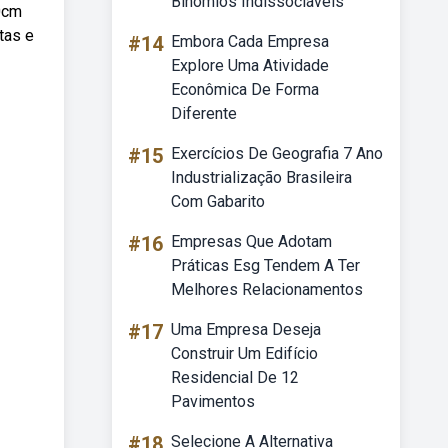
Binômios Indissociáveis
60cm
tas e
#14
Embora Cada Empresa
Explore Uma Atividade
Econômica De Forma
Diferente
#15
Exercícios De Geografia 7 Ano
Industrialização Brasileira
Com Gabarito
#16
Empresas Que Adotam
Práticas Esg Tendem A Ter
Melhores Relacionamentos
#17
Uma Empresa Deseja
Construir Um Edifício
Residencial De 12
Pavimentos
#18
Selecione A Alternativa