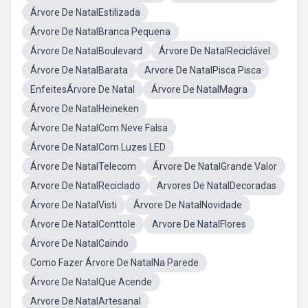
Árvore De NatalEstilizada
Árvore De NatalBranca Pequena
Árvore De NatalBoulevard
Árvore De NatalReciclável
Árvore De NatalBarata
Arvore De NatalPisca Pisca
EnfeitesÁrvore De Natal
Árvore De NatalMagra
Árvore De NatalHeineken
Árvore De NatalCom Neve Falsa
Árvore De NatalCom Luzes LED
Árvore De NatalTelecom
Árvore De NatalGrande Valor
Arvore De NatalReciclado
Arvores De NatalDecoradas
Árvore De NatalVisti
Árvore De NatalNovidade
Árvore De NatalConttole
Arvore De NatalFlores
Árvore De NatalCaindo
Como Fazer Árvore De NatalNa Parede
Árvore De NatalQue Acende
Arvore De NatalArtesanal