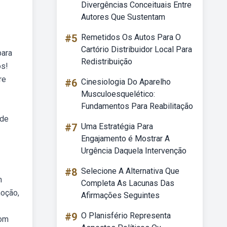
Divergências Conceituais Entre
Autores Que Sustentam
#5
Remetidos Os Autos Para O
Cartório Distribuidor Local Para
para
Redistribuição
os!
re
#6
Cinesiologia Do Aparelho
Musculoesquelético:
Fundamentos Para Reabilitação
 de
#7
Uma Estratégia Para
Engajamento é Mostrar A
Urgência Daquela Intervenção
#8
Selecione A Alternativa Que
m
Completa As Lacunas Das
moção,
Afirmações Seguintes
#9
O Planisfério Representa
com