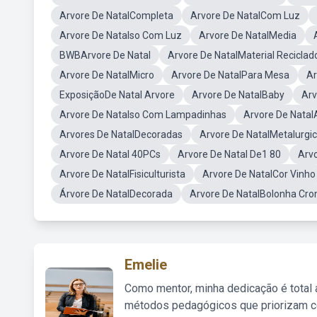
Arvore De NatalCompleta
Arvore De NatalCom Luz
Arvore De Natalso Com Luz
Arvore De NatalMedia
BWBArvore De Natal
Arvore De NatalMaterial Reciclad
Arvore De NatalMicro
Arvore De NatalPara Mesa
Ar
ExposiçãoDe Natal Arvore
Arvore De NatalBaby
Arv
Arvore De Natalso Com Lampadinhas
Arvore De NatalA
Arvores De NatalDecoradas
Arvore De NatalMetalurgi
Arvore De Natal 40PCs
Arvore De Natal De1 80
Arv
Arvore De NatalFisiculturista
Arvore De NatalCor Vinho
Árvore De NatalDecorada
Arvore De NatalBolonha Cr
Emelie
Como mentor, minha dedicação é total
métodos pedagógicos que priorizam co