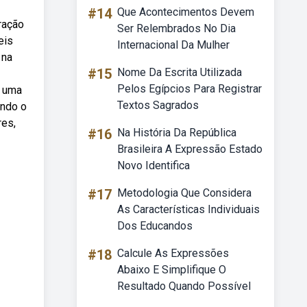
#14
Que Acontecimentos Devem
ração
Ser Relembrados No Dia
eis
Internacional Da Mulher
 na
#15
Nome Da Escrita Utilizada
Pelos Egípcios Para Registrar
á uma
Textos Sagrados
ando o
res,
#16
Na História Da República
Brasileira A Expressão Estado
Novo Identifica
#17
Metodologia Que Considera
As Características Individuais
Dos Educandos
#18
Calcule As Expressões
Abaixo E Simplifique O
Resultado Quando Possível