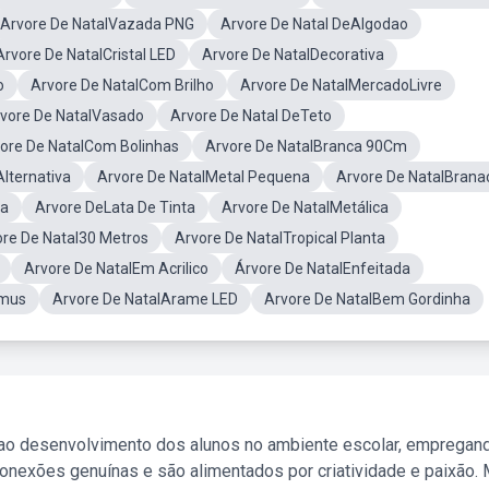
Arvore De NatalVazada PNG
Arvore De Natal DeAlgodao
Arvore De NatalCristal LED
Arvore De NatalDecorativa
o
Arvore De NatalCom Brilho
Arvore De NatalMercadoLivre
vore De NatalVasado
Arvore De Natal DeTeto
ore De NatalCom Bolinhas
Arvore De NatalBranca 90Cm
lternativa
Arvore De NatalMetal Pequena
Arvore De NatalBrana
ca
Arvore DeLata De Tinta
Arvore De NatalMetálica
ore De Natal30 Metros
Arvore De NatalTropical Planta
Arvore De NatalEm Acrilico
Árvore De NatalEnfeitada
omus
Arvore De NatalArame LED
Arvore De NatalBem Gordinha
 ao desenvolvimento dos alunos no ambiente escolar, empregan
nexões genuínas e são alimentados por criatividade e paixão. 