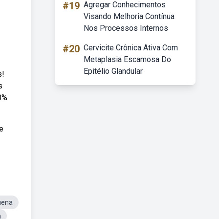
#19
Agregar Conhecimentos
Visando Melhoria Contínua
Nos Processos Internos
#20
Cervicite Crônica Ativa Com
Metaplasia Escamosa Do
Epitélio Glandular
s!
s
00%
e
uena
a