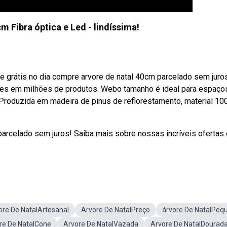
m Fibra óptica e Led - lindíssima!
te grátis no dia compre arvore de natal 40cm parcelado sem juro
ões em milhões de produtos. Webo tamanho é ideal para espaço
roduzida em madeira de pinus de reflorestamento, material 1
parcelado sem juros! Saiba mais sobre nossas incríveis ofertas 
ore De NatalArtesanal
Arvore De NatalPreço
árvore De NatalPeq
re De NatalCone
Arvore De NatalVazada
Arvore De NatalDourad