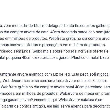
ca, vem montada, de fácil modelagem, basta flexionar os galhos 
 no dia compre arvore de natal 40cm decorada parcelado sem jur
es em milhões de produtos. Webfrete grátis no dia compre arvo
ossas incríveis ofertas e promoções em milhões de produtos.
arcelado sem juros! Saiba mais sobre nossas incríveis ofertas e
al pequena 40cm características gerais: Plástico e metal base
mbrante árvore aramada com luz de led. Esta peça sofisticada
. Webdecore sua casa com uma linda árvore de natal. Encontre
n. Webfrete grátis no dia compre arvore natal 40cm parcelado se
 promoções em milhões de produtos. Webárvore de mesa em pro
ga garantida você encontra aqui. Weba árvore natalina é um
s a partir de contos antigos, ela não serve apenas para decorar 