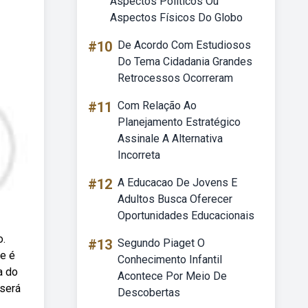
Aspectos Políticos Ou
Aspectos Físicos Do Globo
#10
De Acordo Com Estudiosos
Do Tema Cidadania Grandes
Retrocessos Ocorreram
#11
Com Relação Ao
Planejamento Estratégico
Assinale A Alternativa
Incorreta
#12
A Educacao De Jovens E
Adultos Busca Oferecer
Oportunidades Educacionais
o.
#13
Segundo Piaget O
 e é
Conhecimento Infantil
a do
Acontece Por Meio De
 será
Descobertas