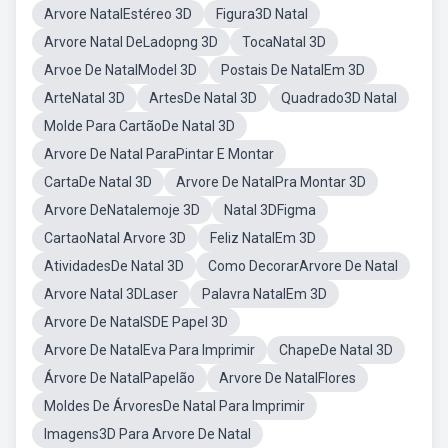
Arvore NatalEstéreo 3D
Figura3D Natal
Arvore Natal DeLadopng 3D
TocaNatal 3D
Arvoe De NatalModel 3D
Postais De NatalEm 3D
ArteNatal 3D
ArtesDe Natal 3D
Quadrado3D Natal
Molde Para CartãoDe Natal 3D
Arvore De Natal ParaPintar E Montar
CartaDe Natal 3D
Arvore De NatalPra Montar 3D
Arvore DeNatalemoje 3D
Natal 3DFigma
CartaoNatal Arvore 3D
Feliz NatalEm 3D
AtividadesDe Natal 3D
Como DecorarArvore De Natal
Arvore Natal 3DLaser
Palavra NatalEm 3D
Arvore De NatalSDE Papel 3D
Arvore De NatalEva Para Imprimir
ChapeDe Natal 3D
Árvore De NatalPapelão
Arvore De NatalFlores
Moldes De ÁrvoresDe Natal Para Imprimir
Imagens3D Para Arvore De Natal