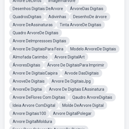
Arvore DeLivros
Imagemárvore
Desenhos Digitais DeArvore
ÁrvoreDas Digitais
QuadrosDigitais
Adivinhas
DesenhoDe árvore
Arvore DeAssinaturas
Tinta ArvoreDe Digitais
Quadro ArvoreDe Digitais
Arvore DeImpressoes Digitais
Arvore De DigitaisPara Feira
Modelo ArvoreDe Digitais
Almofada Carimbo
Arvore DigitalArt
ÁrvoresDigitais
Árvore De DigitaisPara Imprimir
Arvore De DigitaisCaipira
Arvode DasDigitais
ArvoveDe Digitais
Arvore De DigitaisJpg
ArvoreDe Digitai
Arvore De Digitais EAssinatura
Arvore DeFlores Com Digitais
Qaudro ArvoreDigitais
Ideia Arvore ComDigital
Molde DeArvore Digital
Arvore Digitais100
Arvore DigitalPolegar
Arvore DigitalMoldura