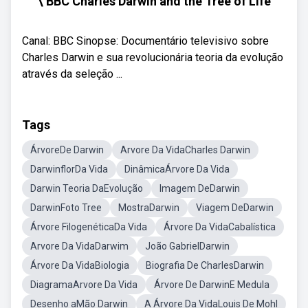
\ BBC Charles Darwin and the Tree of Life
Canal: BBC Sinopse: Documentário televisivo sobre
Charles Darwin e sua revolucionária teoria da evolução
através da seleção ...
Tags
ÁrvoreDe Darwin
Arvore Da VidaCharles Darwin
DarwinflorDa Vida
DinâmicaÁrvore Da Vida
Darwin Teoria DaEvolução
Imagem DeDarwin
DarwinFoto Tree
MostraDarwin
Viagem DeDarwin
Árvore FilogenéticaDa Vida
Árvore Da VidaCabalística
Arvore Da VidaDarwim
João GabrielDarwin
Árvore Da VidaBiologia
Biografia De CharlesDarwin
DiagramaArvore Da Vida
Árvore De DarwinE Medula
Desenho aMão Darwin
A Árvore Da VidaLouis De Mohl