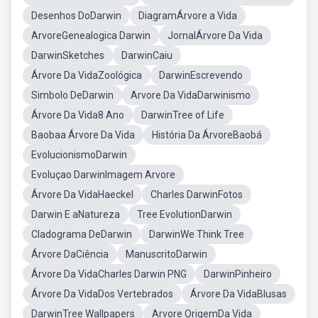
Desenhos DoDarwin
DiagramÁrvore a Vida
ArvoreGenealogica Darwin
JornalÁrvore Da Vida
DarwinSketches
DarwinCaiu
Árvore Da VidaZoológica
DarwinEscrevendo
Simbolo DeDarwin
Arvore Da VidaDarwinismo
Árvore Da Vida8 Ano
DarwinTree of Life
Baobaa Árvore Da Vida
História Da ÁrvoreBaobá
EvolucionismoDarwin
Evoluçao DarwinImagem Arvore
Árvore Da VidaHaeckel
Charles DarwinFotos
Darwin E aNatureza
Tree EvolutionDarwin
Cladograma DeDarwin
DarwinWe Think Tree
Árvore DaCiência
ManuscritoDarwin
Árvore Da VidaCharles Darwin PNG
DarwinPinheiro
Árvore Da VidaDos Vertebrados
Árvore Da VidaBlusas
DarwinTree Wallpapers
Arvore OrigemDa Vida