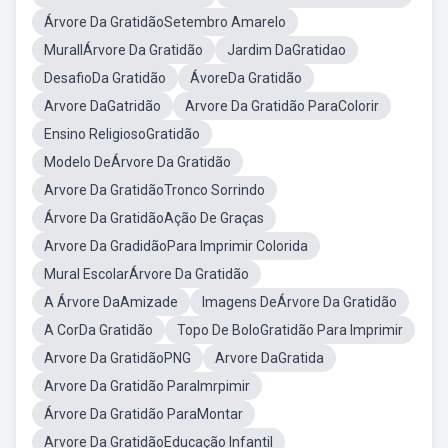
Árvore Da GratidãoSetembro Amarelo
MurallÁrvore Da Gratidão
Jardim DaGratidao
DesafioDa Gratidão
ÁvoreDa Gratidão
Arvore DaGatridão
Arvore Da Gratidão ParaColorir
Ensino ReligiosoGratidão
Modelo DeÁrvore Da Gratidão
Arvore Da GratidãoTronco Sorrindo
Árvore Da GratidãoAção De Graças
Arvore Da GradidãoPara Imprimir Colorida
Mural EscolarÁrvore Da Gratidão
A Árvore DaAmizade
Imagens DeÁrvore Da Gratidão
A CorDa Gratidão
Topo De BoloGratidão Para Imprimir
Arvore Da GratidãoPNG
Arvore DaGratida
Arvore Da Gratidão ParaImrpimir
Árvore Da Gratidão ParaMontar
Arvore Da GratidãoEducação Infantil