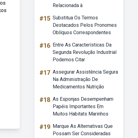
dos
Relacionada à
ços
#15
Substitua Os Termos
Destacados Pelos Pronomes
Oblíquos Correspondentes
#16
Entre As Características Da
Segunda Revolução Industrial
Podemos Citar
#17
Assegurar Assistência Segura
Na Administração De
Medicamentos Nutrição
#18
As Esponjas Desempenham
Papéis Importantes Em
Muitos Habitats Marinhos
#19
Marque As Alternativas Que
Possam Ser Consideradas