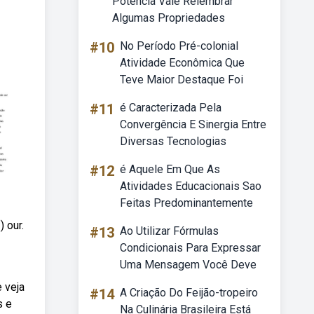
Potência Vale Relembrar
Algumas Propriedades
#10
No Período Pré-colonial
Atividade Econômica Que
Teve Maior Destaque Foi
#11
é Caracterizada Pela
Convergência E Sinergia Entre
Diversas Tecnologias
#12
é Aquele Em Que As
Atividades Educacionais Sao
Feitas Predominantemente
 our.
#13
Ao Utilizar Fórmulas
Condicionais Para Expressar
Uma Mensagem Você Deve
 veja
#14
A Criação Do Feijão-tropeiro
s e
Na Culinária Brasileira Está