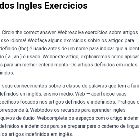
dos Ingles Exercicios
. Circle the correct answer. Webresolva exercícios sobre artigo
esse idioma! Webfaça alguns exercícios sobre os artigos para
definido (the) é usado antes de um nome para indicar que a iden
ido ( a , an ) é usado. Webneste artigo, explicaremos como aplicar
 para um melhor entendimento. Os artigos definidos em inglês
inidos.
r seus conhecimentos sobre a classe de palavras que tem a fun
ndefinidos em inglês, ensino médio. Web — aperfeiçoe suas
ecíficos focados nos artigos definidos e indefinidos. Pratique 
 corresponde à. Webtodos os recursos para aprender inglês.
arquivos de áudio. Webcomplete os espaços com o artigo indefin
definidos e indefinidos para se preparar para o caderno de lingu
s artigos indefinidos em inglês.