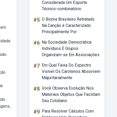
Considerada Um Esporte
Técnico-combinatório
#5
O Bioma Brasileiro Retratado
Na Canção é Caracterizado
s em
Principalmente Por
tidade
#6
Na Sociedade Democrática
Indivíduos E Grupos
 são
Organizam-se Em Associações
#7
Em Qual Faixa Do Espectro
Visível Os Carotenos Absorvem
ção
Majoritariamente
de
#8
Você Observa Evolução Nos
Materiais Objetos Que Facilitam
ido
Seu Cotidiano
agens,
#9
Para Resolver Cálculos Com