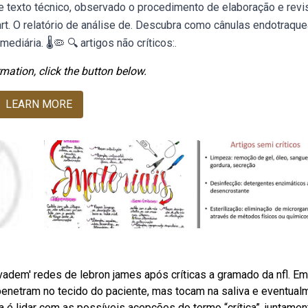
e texto técnico, observado o procedimento de elaboração e revi
rt. O relatório de análise de. Descubra como cânulas endotraque
iária. 🌡️🦠 🔍 artigos não críticos:.
mation, click the button below.
LEARN MORE
'invadem' redes de lebron james após críticas a gramado da nfl. Em
penetram no tecido do paciente, mas tocam na saliva e eventual
a é lidar com as possíveis acepções do termo “crítica”, juntamen