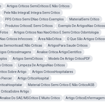
o
Artigos Críticos SemiCríticos E Não Críticos
Pele Não IntegraE Integra Semi Critico
PPS Critico Semi ENao Critico Exemplos
MaterialSemi Crítico
Produtos CríticosE Semi Críticos
Exemplo De ArtigosNao Criticos
 Fotos
Artigos Criticos Nao NaoCritico E Semi Critico Odontologia
ENao Criticos Infeccoes
Área NãoCrítica
O Que São Artigos Crítico
as SemicriticasE Não Criticas
ArtigosPara Saude Criticos
tigos CriticosImagens
Analise Critica ArtigoCientifico
mplos
Artigos SemiCríticos
Modelo De Artigo CriticoPDF
 Criticos
Limpeza De ArtigosNao Criticos
tico Sobre Artigo
Artigos CriticosHospitalares
o Piercer
Artigo CríticoHospital
iticaHospitalar
Material Critico Semi Critico E Não CriticoASB
 CriticaSobre Artigo
Analise Do SAE/MSCrítico E Muito Critico
Artigo CríticoEnfermagem