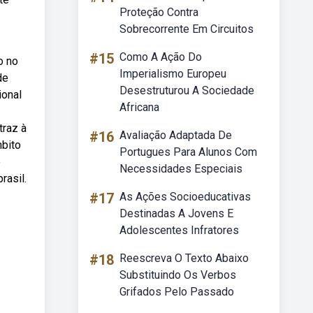
Proteção Contra
Sobrecorrente Em Circuitos
#15
Como A Ação Do
o no
Imperialismo Europeu
de
Desestruturou A Sociedade
ional
Africana
traz à
#16
Avaliação Adaptada De
mbito
Portugues Para Alunos Com
o
Necessidades Especiais
rasil.
#17
As Ações Socioeducativas
Destinadas A Jovens E
Adolescentes Infratores
#18
Reescreva O Texto Abaixo
Substituindo Os Verbos
Grifados Pelo Passado