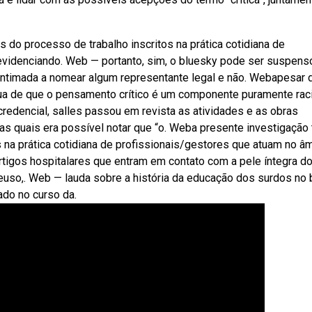
s do processo de trabalho inscritos na prática cotidiana de
evidenciando. Web — portanto, sim, o bluesky pode ser suspens
 intimada a nomear algum representante legal e não. Webapesar 
nua de que o pensamento crítico é um componente puramente rac
dencial, salles passou em revista as atividades e as obras
nas quais era possível notar que “o. Weba presente investigação 
s na prática cotidiana de profissionais/gestores que atuam no â
artigos hospitalares que entram em contato com a pele íntegra d
euso,. Web — lauda sobre a história da educação dos surdos no b
ado no curso da.