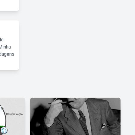
do
Minha
rdagens