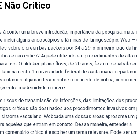
E Não Critico
erá conter uma breve introdução, importância da pesquisa, materi
ue inclui alguns endoscópios e lâminas de laringoscópio; Web —
les sobre o green bay packers por 34 a 29, o primeiro jogo da hi
 crítico e não crítico? Aquele utilizado em procedimentos de alto r
ara uso. O tiktoker juliano floss, de 20 anos, fez um desabafo 
lacionamento. 1 universidade federal de santa maria, departam
resentamos algumas teses sobre o conceito de crítica, concerne
ença entre modernidade crítica e.
s riscos de transmissão de infecções, das limitações dos pro
rtigos críticos são destinados aos procedimentos invasivos em 
no sistema vascular e. Webcada uma dessas áreas apresenta um 
ara aqueles que entram em contato. Dessa maneira, entender a
 comentário crítico é escolher um tema relevante. Pode ser um 