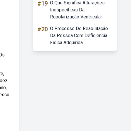
#19
O Que Significa Alterações
Inespecíficas Da
Repolarização Ventricular
#20
O Processo De Reabilitação
Da Pessoa Com Deficiência
Física Adquirida
 Os
e,
ndez
ano,
nesco