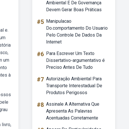
Ambiental E De Governança
Devem Gerar Boas Práticas
#5
Manipulacao
Do.comportamento Do Usuario
al e.
Pelo Controle De Dados Da
 um
Internet
stória
isco,
#6
Para Escrever Um Texto
em um
Dissertativo-argumentativo é
Preciso Antes De Tudo
ento
ntes à
#7
Autorização Ambiental Para
Transporte Interestadual De
Produtos Perigosos
cessos
pele
#8
Assinale A Alternativa Que
grau
Apresenta As Palavras
Acentuadas Corretamente
livro,