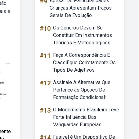
#9
Apesar De Particularidades
são
Crianças Apresentam Traços
ais e
Gerais De Evolução
#10
Os Generos Devem Se
Constituir Em Instrumentos
Teoricos E Metodologicos
#11
Faça A Correspondência E
Classifique Corretamente Os
Tipos De Adjetivos
#12
Assinale A Alternativa Que
Pertence às Opções De
Formatação Condicional:
#13
O Modernismo Brasileiro Teve
Forte Influência Das
Vanguardas Europeias
mente
#14
Fusível é Um Dispositivo De
te