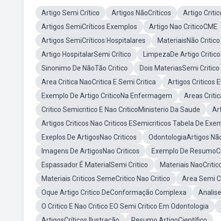
Artigo Semi Crítico
Artigos NãoCríticos
Artigo Critic
Artigos SemiCríticos Exemplos
Artigo Nao CriticoCME
Artigos SemiCríticos Hospitalares
MateriaisNão Critico
Artigo HospitalarSemi Crítico
LimpezaDe Artigo Critico
Sinonimo De NãoTão Critico
Dois MateriasSemi Critico
Area Critica NaoCritica E Semi Critica
Artigos Criticos 
Exemplo De Artigo CriticoNa Enfermagem
Areas Critic
Critico Semicritico E Nao CriticoMinisterio Da Saude
Ar
Artigos Criticos Nao Criticos ESemicriticos Tabela De Exe
Exeplos De ArtigosNao Criticos
OdontologiaArtigos Não
Imagens De ArtigosNao Criticos
Exemplo De ResumoCri
Espassador É MaterialSemi Critico
Materiais NaoCritic
Materiais Criticos SemeCritico Nao Critico
Area Semi Cr
Oque Artigo Critico DeConformação Complexa
Analise
O Critico E Nao Critico EO Semi Critico Em Odontologia
ArtigosCríticos Ilustração
Resumo ArtigoCientífico