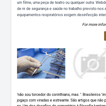
um filme, uma peça de teatro ou qualquer outra. Webd
de nr de segurança e saúde no trabalho previsto nos a
equipamentos respiratórios exigem desinfecção intermed
For more infor
'não sou torcedor do corinthians, mas. ': Brasileiros 
jogaço com viradas e estreante. São artigos que não 
no. Um dos desafios do comentário à filosofia kantian