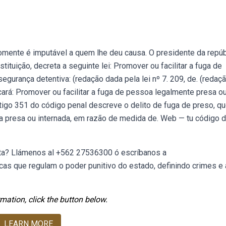
omente é imputável a quem lhe deu causa. O presidente da repúb
tituição, decreta a seguinte lei: Promover ou facilitar a fuga de
urança detentiva: (redação dada pela lei nº 7. 209, de. (redaç
icará: Promover ou facilitar a fuga de pessoa legalmente presa o
igo 351 do código penal descreve o delito de fuga de preso, q
oa presa ou internada, em razão de medida de. Web — tu código 
ulta? Llámenos al +562 27536300 ó escríbanos a
icas que regulam o poder punitivo do estado, definindo crimes e 
mation, click the button below.
LEARN MORE