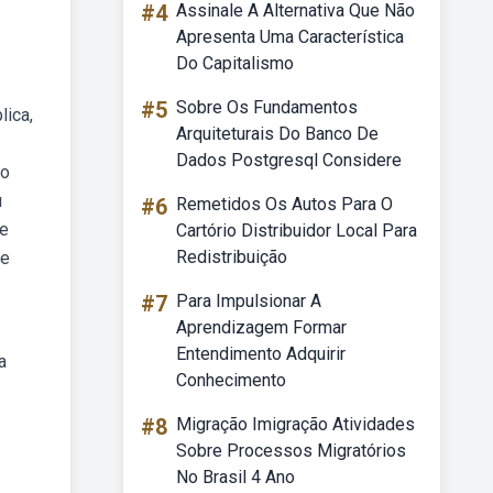
#4
Assinale A Alternativa Que Não
Apresenta Uma Característica
Do Capitalismo
#5
Sobre Os Fundamentos
lica,
Arquiteturais Do Banco De
Dados Postgresql Considere
ão
u
#6
Remetidos Os Autos Para O
ue
Cartório Distribuidor Local Para
Redistribuição
de
#7
Para Impulsionar A
Aprendizagem Formar
Entendimento Adquirir
a
Conhecimento
#8
Migração Imigração Atividades
Sobre Processos Migratórios
No Brasil 4 Ano