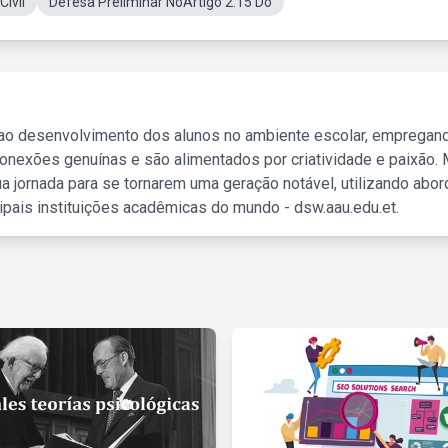
ivil
Defesa Preliminar NoArtigo 2:15 Do
 ao desenvolvimento dos alunos no ambiente escolar, empregan
nexões genuínas e são alimentados por criatividade e paixão. 
a jornada para se tornarem uma geração notável, utilizando abo
ipais instituições acadêmicas do mundo - dsw.aau.edu.et.