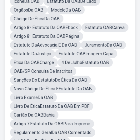
IconeDa OAB
Estatuto Da OABDe Lado
OrgãosDa OAB
ModeloDa OAB
Código De ÉticaDa OAB
Artigo 8º Estatuto Da OABEbook
Estatuto OABCanva
Artigo 8º Estatuto Da OABPágina
Estatuto DaAdvocacia E Da OAB
JuramentoDa OAB
Estatuto DaJustiça
Estatuto OABImagem Capa
Ética Da OABCharge
4 De JulhoEstatuto OAB
OAB/SP Consulta De Inscritos
Sanções Do EstatutoDe Ética Da OAB
Novo Código De Ética EEstatuto Da OAB
Livro ExameDa OAB
Livro De ÉticaEstatuto Da OAB Em PDF
Cartão Da OABBahia
Artigo 7 Estatuto Da OABPara Imprimir
Regulamento GeralDa OAB Comentado