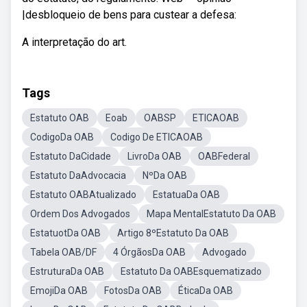
|desbloqueio de bens para custear a defesa:
A interpretação do art.
Tags
Estatuto OAB
Eoab
OABSP
ETICAOAB
CodigoDa OAB
Codigo De ETICAOAB
Estatuto DaCidade
LivroDa OAB
OABFederal
Estatuto DaAdvocacia
NºDa OAB
Estatuto OABAtualizado
EstatuaDa OAB
Ordem Dos Advogados
Mapa MentalEstatuto Da OAB
EstatuotDa OAB
Artigo 8ºEstatuto Da OAB
Tabela OAB/DF
4 ÓrgãosDa OAB
Advogado
EstruturaDa OAB
Estatuto Da OABEsquematizado
EmojiDa OAB
FotosDa OAB
ÉticaDa OAB