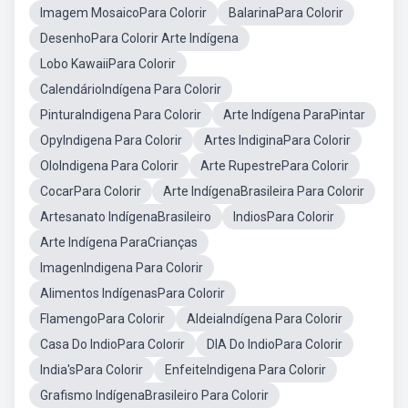
Imagem MosaicoPara Colorir
BalarinaPara Colorir
DesenhoPara Colorir Arte Indígena
Lobo KawaiiPara Colorir
CalendárioIndígena Para Colorir
PinturaIndigena Para Colorir
Arte Indígena ParaPintar
OpyIndigena Para Colorir
Artes IndiginaPara Colorir
OloIndigena Para Colorir
Arte RupestrePara Colorir
CocarPara Colorir
Arte IndígenaBrasileira Para Colorir
Artesanato IndígenaBrasileiro
IndiosPara Colorir
Arte Indígena ParaCrianças
ImagenIndigena Para Colorir
Alimentos IndígenasPara Colorir
FlamengoPara Colorir
AldeiaIndígena Para Colorir
Casa Do IndioPara Colorir
DIA Do IndioPara Colorir
India'sPara Colorir
EnfeiteIndigena Para Colorir
Grafismo IndígenaBrasileiro Para Colorir