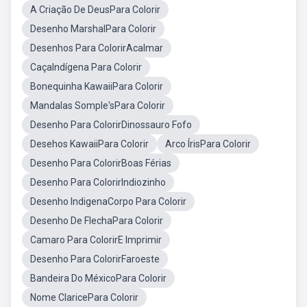
A Criação De DeusPara Colorir
Desenho MarshalPara Colorir
Desenhos Para ColorirAcalmar
CaçaIndígena Para Colorir
Bonequinha KawaiiPara Colorir
Mandalas Somple'sPara Colorir
Desenho Para ColorirDinossauro Fofo
Desehos KawaiiPara Colorir
Arco ÍrisPara Colorir
Desenho Para ColorirBoas Férias
Desenho Para ColorirIndiozinho
Desenho IndigenaCorpo Para Colorir
Desenho De FlechaPara Colorir
Camaro Para ColorirE Imprimir
Desenho Para ColorirFaroeste
Bandeira Do MéxicoPara Colorir
Nome ClaricePara Colorir