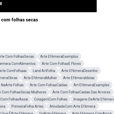
 com folhas secas
rte Com FolhasSecas
Arte EfêmeraExemplos
femera ComAlimentos
Arte Com FolhasE Flores
Arte ComFolhaas
Land ArtFolha
Arte EfêmeraDesenho
êmeraObras
Arte EfêmeraMulher
Arte EfêmeraIdeias
 NaArte Folhas
Arte Com FolhasCaídas
Art EfêmeraExamples
e Com FolhasSecas Mulheres
Arte Com FolhasCaidas Das Arvores
 Com FolhasAssai
ColagemCom Folhas
Imagens DeArte Efêmer
eira
PrimeiraFolha Artes
AtividadeCom Arte Efêmera
O Que ÉArte Efêmera
OqArte Efêmera
Arte Efemera ComArroz