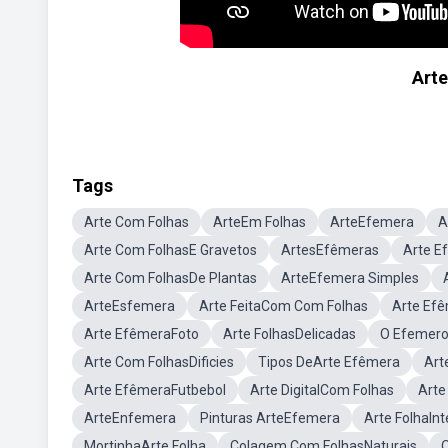
Arte
Tags
Arte Com Folhas
ArteEm Folhas
ArteEfemera
A
Arte Com FolhasE Gravetos
ArtesEfêmeras
Arte E
Arte Com FolhasDe Plantas
ArteEfemera Simples
ArteEsfemera
Arte FeitaCom Com Folhas
Arte Ef
Arte EfêmeraFoto
Arte FolhasDelicadas
O Efemero
Arte Com FolhasDificies
Tipos DeArte Efêmera
Art
Arte EfêmeraFutbebol
Arte DigitalCom Folhas
Arte
ArteEnfemera
Pinturas ArteEfemera
Arte FolhaInt
MortinhaArte Folha
Colagem Com FolhasNaturais