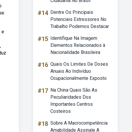
Cidadania No Brasil
o
#14
Dentre Os Principais
se.
Potenciais Estressores No
Trabalho Podemos Destacar
a e
#15
Identifique Na Imagem
Elementos Relacionados à
,
Nacionalidade Brasileira
oduz
#16
Quais Os Limites De Doses
Anuais Ao Indivíduo
Ocupacionalmente Exposto
#17
Na China Quais São As
Peculiaridades Dos
Importantes Centros
Costeiros
#18
Sobre A Macrocompetência
Amabilidade Assinale A