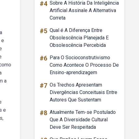
#4
Sobre A História Da Inteligência
Artificial Assinale A Alternativa
Correta
#5
Qual é A Diferença Entre
a
Obsolescência Planejada E
 e
Obsolescência Percebida
e
e
#6
Para O Socioconstrutivismo
 como
Como Acontece O Processo De
Ensino-aprendizagem
a
m a
#7
Os Trechos Apresentam
Divergências Conceituais Entre
Autores Que Sustentam
e
s e
#8
Atualmente Tem-se Postulado
s,
Que A Diversidade Cultural
Deve Ser Respeitada