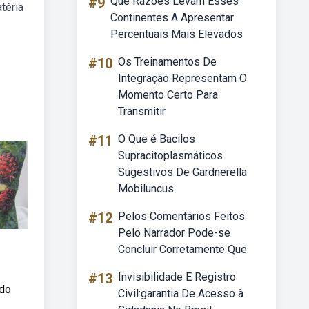
#9
Que Razões Levam Esses
téria
Continentes A Apresentar
Percentuais Mais Elevados
#10
Os Treinamentos De
Integração Representam O
Momento Certo Para
Transmitir
#11
O Que é Bacilos
Supracitoplasmáticos
Sugestivos De Gardnerella
Mobiluncus
#12
Pelos Comentários Feitos
Pelo Narrador Pode-se
Concluir Corretamente Que
#13
Invisibilidade E Registro
ndo
Civil:garantia De Acesso à