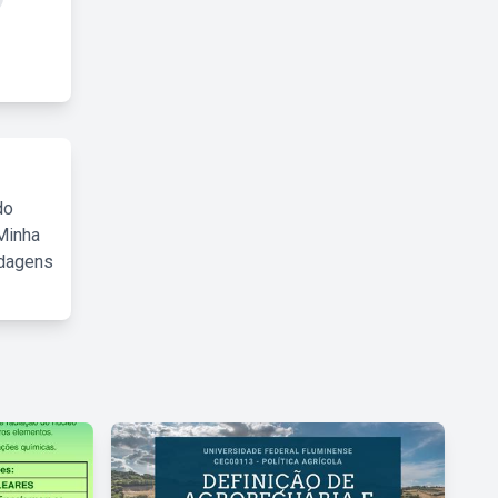
do
Minha
rdagens