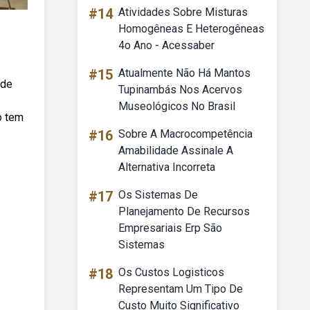
#14
Atividades Sobre Misturas
Homogêneas E Heterogêneas
4o Ano - Acessaber
#15
Atualmente Não Há Mantos
 de
Tupinambás Nos Acervos
Museológicos No Brasil
o tem
#16
Sobre A Macrocompetência
Amabilidade Assinale A
Alternativa Incorreta
#17
Os Sistemas De
Planejamento De Recursos
Empresariais Erp São
Sistemas
#18
Os Custos Logisticos
Representam Um Tipo De
Custo Muito Significativo