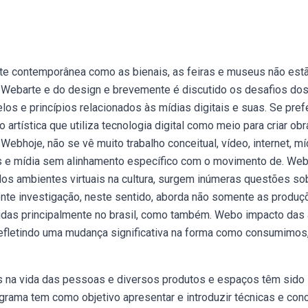
te contemporânea como as bienais, as feiras e museus não est
 Webarte e do design e brevemente é discutido os desafios do
os e princípios relacionados às mídias digitais e suas. Se prefe
artística que utiliza tecnologia digital como meio para criar ob
ebhoje, não se vê muito trabalho conceitual, vídeo, internet, mí
itais e mídia sem alinhamento específico com o movimento de. W
 dos ambientes virtuais na cultura, surgem inúmeras questões so
nte investigação, neste sentido, aborda não somente as produç
vidas principalmente no brasil, como também. Webo impacto das 
, refletindo uma mudança significativa na forma como consumimos
 na vida das pessoas e diversos produtos e espaços têm sido
ama tem como objetivo apresentar e introduzir técnicas e con