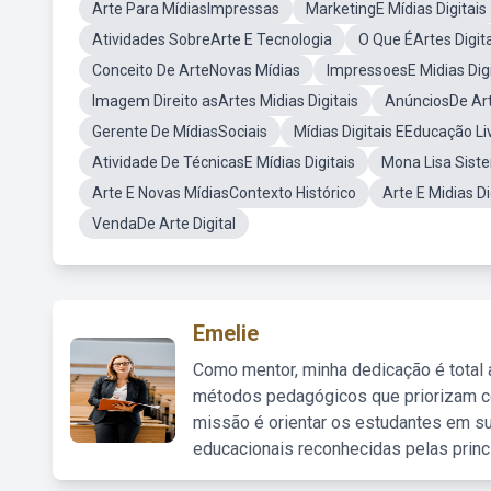
Arte Para MídiasImpressas
MarketingE Mídias Digitais
Atividades SobreArte E Tecnologia
O Que ÉArtes Digit
Conceito De ArteNovas Mídias
ImpressoesE Midias Digi
Imagem Direito asArtes Midias Digitais
AnúnciosDe Art
Gerente De MídiasSociais
Mídias Digitais EEducação Li
Atividade De TécnicasE Mídias Digitais
Mona Lisa Siste
Arte E Novas MídiasContexto Histórico
Arte E Midias D
VendaDe Arte Digital
Emelie
Como mentor, minha dedicação é total
métodos pedagógicos que priorizam co
missão é orientar os estudantes em su
educacionais reconhecidas pelas princ