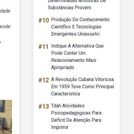
Determinadas Amostras De
Substâncias Provém
edade
#10
Produção Do Conhecimento
desde
Científico E Tecnologias
Emergentes Uniasselvi
e
#11
Indique A Alternativa Que
Pode Conter Um
Relacionamento Mais
Apropriado
#12
A Revolução Cubana Vitoriosa
Em 1959 Teve Como Principal
Característica
#13
Tdah Atividades
Psicopedagogicas Para
Deficit De Atenção Para
Imprimir