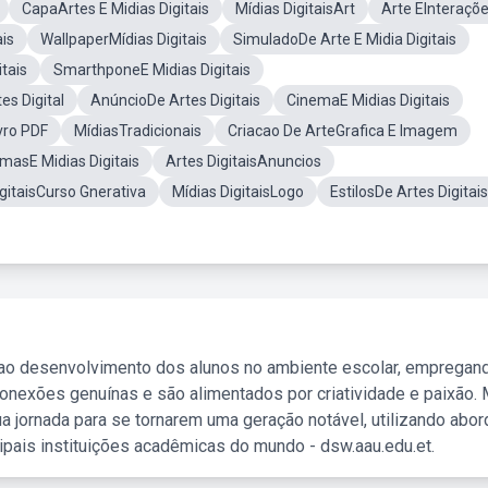
CapaArtes E Midias Digitais
Mídias DigitaisArt
Arte EInteraçõ
ais
WallpaperMídias Digitais
SimuladoDe Arte E Midia Digitais
tais
SmarthponeE Midias Digitais
es Digital
AnúncioDe Artes Digitais
CinemaE Midias Digitais
vro PDF
MídiasTradicionais
Criacao De ArteGrafica E Imagem
masE Midias Digitais
Artes DigitaisAnuncios
igitaisCurso Gnerativa
Mídias DigitaisLogo
EstilosDe Artes Digitais
 ao desenvolvimento dos alunos no ambiente escolar, empregan
nexões genuínas e são alimentados por criatividade e paixão. 
a jornada para se tornarem uma geração notável, utilizando abo
ipais instituições acadêmicas do mundo - dsw.aau.edu.et.