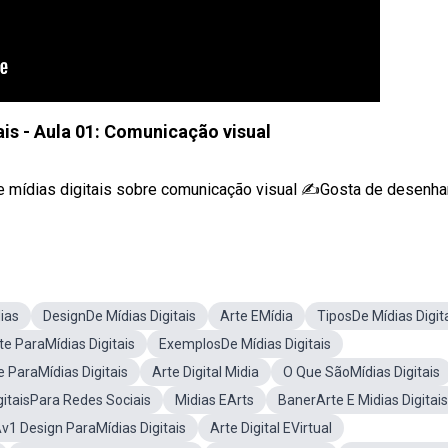
ais - Aula 01: Comunicação visual
e e mídias digitais sobre comunicação visual ✍Gosta de desenha
ias
DesignDe Mídias Digitais
Arte EMídia
TiposDe Mídias Digit
te ParaMídias Digitais
ExemplosDe Mídias Digitais
e ParaMídias Digitais
Arte Digital Midia
O Que SãoMídias Digitais
gitaisPara Redes Sociais
Midias EArts
BanerArte E Midias Digitais
v1 Design ParaMídias Digitais
Arte Digital EVirtual