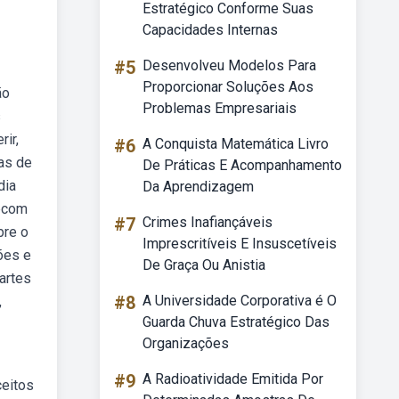
Estratégico Conforme Suas
Capacidades Internas
#5
Desenvolveu Modelos Para
Proporcionar Soluções Aos
ão
Problemas Empresariais
s
rir,
#6
A Conquista Matemática Livro
ras de
De Práticas E Acompanhamento
dia
Da Aprendizagem
ebcom
#7
Crimes Inafiançáveis
bre o
Imprescritíveis E Insuscetíveis
ões e
De Graça Ou Anistia
artes
#8
A Universidade Corporativa é O
,
Guarda Chuva Estratégico Das
Organizações
#9
A Radioatividade Emitida Por
ceitos