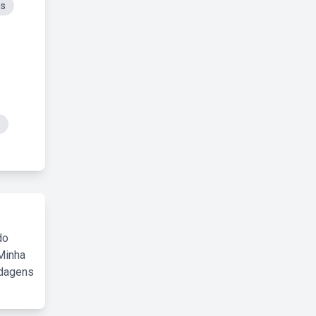
es
do
Minha
rdagens