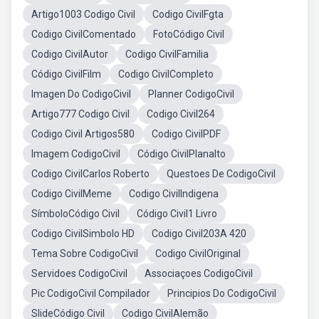
Artigo1003 Codigo Civil
Codigo CivilFgta
Codigo CivilComentado
FotoCódigo Civil
Codigo CivilAutor
Codigo CivilFamilia
Código CivilFilm
Codigo CivilCompleto
Imagen Do CodigoCivil
Planner CodigoCivil
Artigo777 Codigo Civil
Codigo Civil264
Codigo Civil Artigos580
Codigo CivilPDF
Imagem CodigoCivil
Código CivilPlanalto
Codigo CivilCarlos Roberto
Questoes De CodigoCivil
Codigo CivilMeme
Codigo CivilIndigena
SímboloCódigo Civil
Código Civil1 Livro
Codigo CivilSimbolo HD
Codigo Civil203A 420
Tema Sobre CodigoCivil
Codigo CivilOriginal
Servidoes CodigoCivil
Associaçoes CodigoCivil
Pic CodigoCivil Compilador
Principios Do CodigoCivil
SlideCódigo Civil
Codigo CivilAlemão