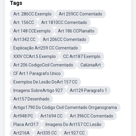
Tags
Art. 286CC Exemplo
Art 259CC Comentado
Art. 156CC
Art 1810CC Comentado
Art 148 CCExemplo
Art 186 CCPlanalto
Art1342 CC
Art 206CC Comentado
Explicação Art259 CC Comentado
XXIV CCArt.5 Exemplo
CC Art187 Exemplo
Art 206 CodigoCicil Comentado
CalúniaArt
CF Art.1 Paragrafo Unico
Exemplos De Lesão DoArt 157 CC
Imagens SobreArtigo 927
Art129 Paragrafo 1
Art157 Desenhado
Artigo1790 Do Código Civil Comentado Orrganograma
Art948 PC
Art1694 CC
Art 396CC Comentado
Placa Art317
Imagens Do Art157 CC Lesão
Art216A
Art335 CC
Art 927 CC