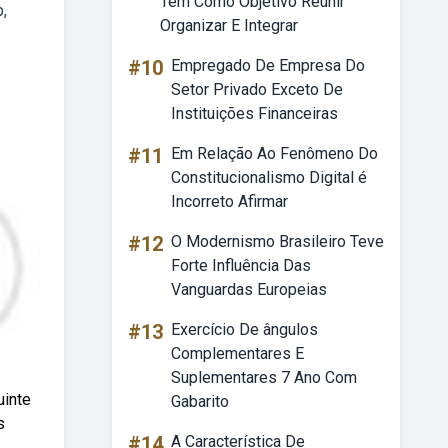
Tem Como Objetivo Reunir
p,
Organizar E Integrar
#10
Empregado De Empresa Do
Setor Privado Exceto De
Instituições Financeiras
#11
Em Relação Ao Fenômeno Do
Constitucionalismo Digital é
Incorreto Afirmar
#12
O Modernismo Brasileiro Teve
Forte Influência Das
Vanguardas Europeias
#13
Exercício De ângulos
Complementares E
Suplementares 7 Ano Com
uinte
Gabarito
s
#14
A Característica De