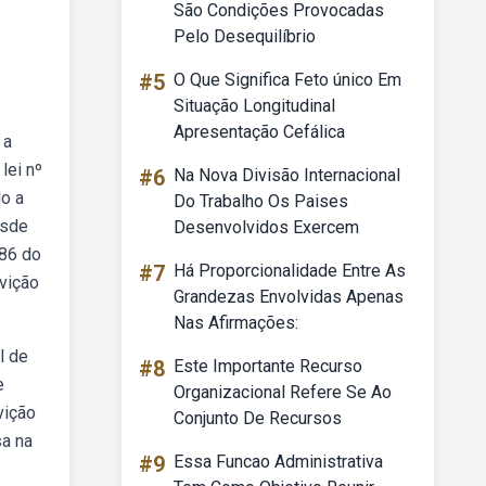
São Condições Provocadas
Pelo Desequilíbrio
#5
O Que Significa Feto único Em
Situação Longitudinal
Apresentação Cefálica
 a
lei nº
#6
Na Nova Divisão Internacional
do a
Do Trabalho Os Paises
esde
Desenvolvidos Exercem
386 do
#7
Há Proporcionalidade Entre As
vição
Grandezas Envolvidas Apenas
Nas Afirmações:
l de
#8
Este Importante Recurso
e
Organizacional Refere Se Ao
vição
Conjunto De Recursos
sa na
#9
Essa Funcao Administrativa