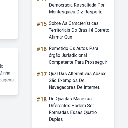
Democracia Ressaltada Por
Montesquieu Diz Respeito:
#15
Sobre As Características
Territoriais Do Brasil é Correto
Afirmar Que
#16
Remetido Os Autos Para
órgão Jurisdicional
Competente Para Prosseguir
do
Minha
#17
Qual Das Alternativas Abaixo
rdagens
São Exemplos De
Navegadores De Internet.
#18
De Quantas Maneiras
Diferentes Podem Ser
Formadas Essas Quatro
Duplas