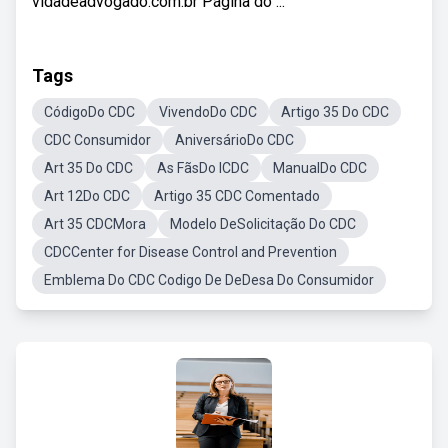
vidadeadvogado.com.br Página do ...
Tags
CódigoDo CDC
VivendoDo CDC
Artigo 35 Do CDC
CDC Consumidor
AniversárioDo CDC
Art 35 Do CDC
As FãsDo ICDC
ManualDo CDC
Art 12Do CDC
Artigo 35 CDC Comentado
Art 35 CDCMora
Modelo DeSolicitação Do CDC
CDCCenter for Disease Control and Prevention
Emblema Do CDC Codigo De DeDesa Do Consumidor