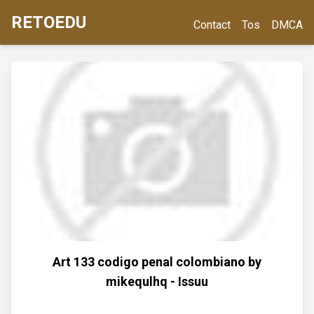
RETOEDU
Contact
Tos
DMCA
Art 133 codigo penal colombiano by
mikequlhq - Issuu