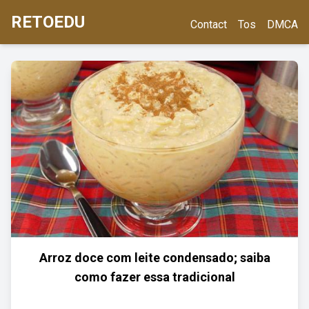
RETOEDU
Contact
Tos
DMCA
Arroz doce com leite condensado; saiba
como fazer essa tradicional