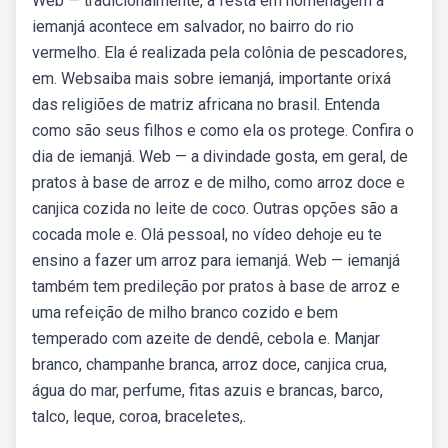
Web — tradicionalmente, a festa em homenagem à
iemanjá acontece em salvador, no bairro do rio
vermelho. Ela é realizada pela colônia de pescadores,
em. Websaiba mais sobre iemanjá, importante orixá
das religiões de matriz africana no brasil. Entenda
como são seus filhos e como ela os protege. Confira o
dia de iemanjá. Web — a divindade gosta, em geral, de
pratos à base de arroz e de milho, como arroz doce e
canjica cozida no leite de coco. Outras opções são a
cocada mole e. Olá pessoal, no vídeo dehoje eu te
ensino a fazer um arroz para iemanjá. Web — iemanjá
também tem predileção por pratos à base de arroz e
uma refeição de milho branco cozido e bem
temperado com azeite de dendê, cebola e. Manjar
branco, champanhe branca, arroz doce, canjica crua,
água do mar, perfume, fitas azuis e brancas, barco,
talco, leque, coroa, braceletes,.