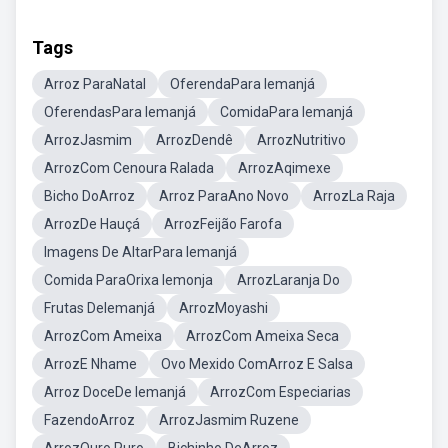
Tags
Arroz ParaNatal
OferendaPara Iemanjá
OferendasPara Iemanjá
ComidaPara Iemanjá
ArrozJasmim
ArrozDendê
ArrozNutritivo
ArrozCom Cenoura Ralada
ArrozAqimexe
Bicho DoArroz
Arroz ParaAno Novo
ArrozLa Raja
ArrozDe Hauçá
ArrozFeijão Farofa
Imagens De AltarPara Iemanjá
Comida ParaOrixa Iemonja
ArrozLaranja Do
Frutas DeIemanjá
ArrozMoyashi
ArrozCom Ameixa
ArrozCom Ameixa Seca
ArrozE Nhame
Ovo Mexido ComArroz E Salsa
Arroz DoceDe Iemanjá
ArrozCom Especiarias
FazendoArroz
ArrozJasmim Ruzene