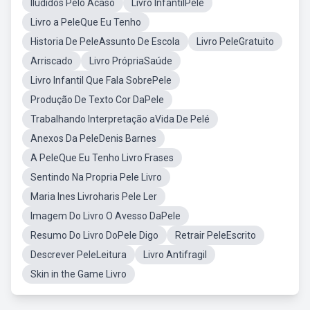
Iludidos Pelo Acaso
Livro InfantilPele
Livro a PeleQue Eu Tenho
Historia De PeleAssunto De Escola
Livro PeleGratuito
Arriscado
Livro PrópriaSaúde
Livro Infantil Que Fala SobrePele
Produção De Texto Cor DaPele
Trabalhando Interpretação aVida De Pelé
Anexos Da PeleDenis Barnes
A PeleQue Eu Tenho Livro Frases
Sentindo Na Propria Pele Livro
Maria Ines Livroharis Pele Ler
Imagem Do Livro O Avesso DaPele
Resumo Do Livro DoPele Digo
Retrair PeleEscrito
Descrever PeleLeitura
Livro Antifragil
Skin in the Game Livro