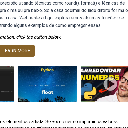
precisão usando técnicas como round(), format() e técnicas de
a cima ou pra baixo. Se a casa decimal do lado direito for maio
E se a casa. Webneste artigo, exploraremos algumas funções de
strando alguns exemplos de como empregar essas.
mation, click the button below.
LEARN MORE
 elementos da lista. Se você quer só imprimir os valores