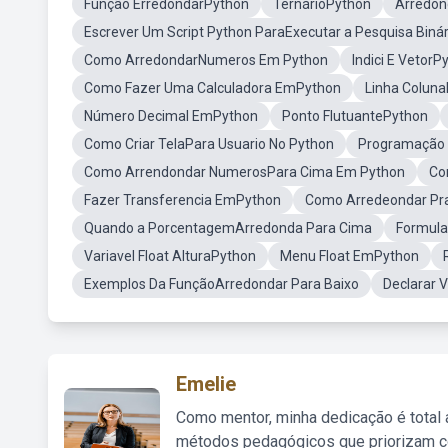
Função ErredondarPython
TernárioPython
Arredo
Escrever Um Script Python ParaExecutar a Pesquisa Binár
Como ArredondarNumeros Em Python
Indici E VetorP
Como Fazer Uma Calculadora EmPython
Linha Colun
Número Decimal EmPython
Ponto FlutuantePython
Como Criar TelaPara Usuario No Python
Programação 
Como Arrendondar NumerosPara Cima Em Python
Co
Fazer Transferencia EmPython
Como Arredeondar Pr
Quando a PorcentagemArredonda Para Cima
Formula
Variavel Float AlturaPython
Menu Float EmPython
Exemplos Da FunçãoArredondar Para Baixo
Declarar V
Emelie
Como mentor, minha dedicação é total
métodos pedagógicos que priorizam co