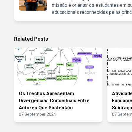
missão é orientar os estudantes em su
educacionais reconhecidas pelas princ
Related Posts
Os Trechos Apresentam
Atividad
Divergências Conceituais Entre
Fundamen
Autores Que Sustentam
Subtraç
07 September 2024
07 Septem