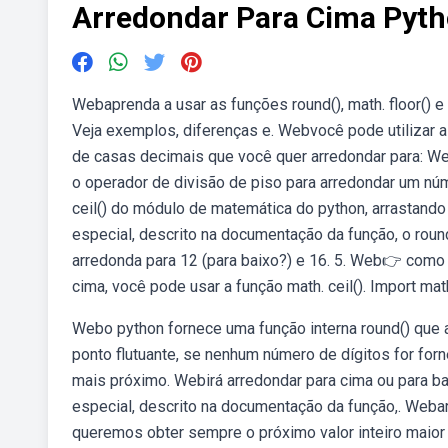
Arredondar Para Cima Pyt
Webaprenda a usar as funções round(), math. floor() e 
Veja exemplos, diferenças e. Webvocê pode utilizar 
de casas decimais que você quer arredondar para: W
o operador de divisão de piso para arredondar um núm
ceil() do módulo de matemática do python, arrastando
especial, descrito na documentação da função, o round
arredonda para 12 (para baixo?) e 16. 5. Web👉 como
cima, você pode usar a função math. ceil(). Import mat
Webo python fornece uma função interna round() que 
ponto flutuante, se nenhum número de dígitos for for
mais próximo. Webirá arredondar para cima ou para 
especial, descrito na documentação da função,. Web
queremos obter sempre o próximo valor inteiro maior