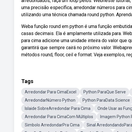
arredondados, faça um loop pelos. Webneste tutorial
uma precisão específica, arredondar números para c
utilizando uma técnica chamada round python. Aprend
Weba função round em python é uma função embutida
casas decimais. Ela é amplamente utilizada para. W
para cima adicione uma unidade inteira do valor que qu
garantirá que sempre cairá no próximo valor. Webapr
métodos round, floor, ceil e format. Veja exemplos, r
Tags
Arredondar Para CimaExcel
Python ParaQue Serve
ArredondarNúmero Python
Python ParaData Science
Islaide SobreArredondar Para Cima
Onde Usar as Fun
Arredondar Para CimaCom Múltiplos
Imagem Python 
Simbolo ArredondarPra Cima
Sinal ArredondandoPara