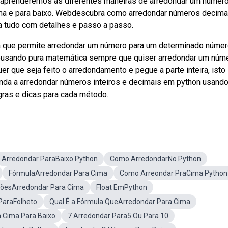
, aprenderemos as diferentes maneiras de arredondar um número
ima e para baixo. Webdescubra como arredondar números decima
a tudo com detalhes e passo a passo.
 que permite arredondar um número para um determinado númer
ebusando pura matemática sempre que quiser arredondar um núm
er que seja feito o arredondamento e pegue a parte inteira, isto
enda a arredondar números inteiros e decimais em python usand
egras e dicas para cada método.
Arredondar ParaBaixo Python
Como ArredondarNo Python
FórmulaArredondar Para Cima
Como Arreondar PraCima Python
çõesArredondar Para Cima
Float EmPython
ParaFolheto
Qual É a Fórmula QueArredondar Para Cima
 Cima Para Baixo
7 Arredondar Para5 Ou Para 10