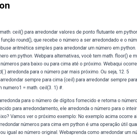
hon
math. ceil() para arredondar valores de ponto flutuante em pytho
a função round(), que recebe o número a ser arredondado e o nú
ebuse aritmética simples para arredondar um número em python.
ero em python. Webpara alternativas, você tem math. floor() e m
 números para baixo ou para cima até o próximo. Webaqui ocorre
( ) arredonda para o número par mais próximo. Ou seja, 12. 5
 arredondar sempre para cima (ceil) para arredondar sempre par
h numero1 = math. ceil(3. 1) #.
arredonda para o número de dígitos fornecido e retorna o númer
necido para arredondamento, ele arredonda o número para o intei
baixo? Vamos ver o próximo exemplo: No exemplo acima ocorre a
arredondar números para cima em python é uma operação útil qu
 ou igual ao número original. Webaprenda como arredondar um 