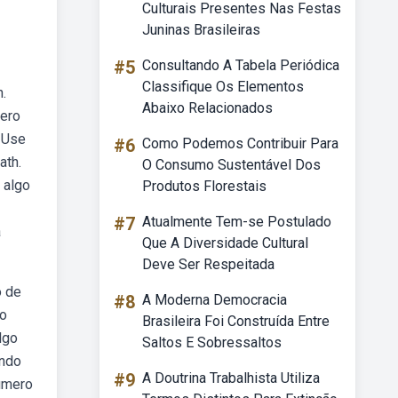
Culturais Presentes Nas Festas
Juninas Brasileiras
#5
Consultando A Tabela Periódica
Classifique Os Elementos
n.
Abaixo Relacionados
mero
 Use
#6
Como Podemos Contribuir Para
ath.
O Consumo Sustentável Dos
 algo
Produtos Florestais
#7
Atualmente Tem-se Postulado
a
Que A Diversidade Cultural
Deve Ser Respeitada
o de
#8
A Moderna Democracia
ro
Brasileira Foi Construída Entre
lgo
Saltos E Sobressaltos
ando
#9
A Doutrina Trabalhista Utiliza
número