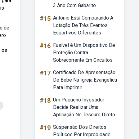
 para
3 Ano Com Gabarito
is
#15
Antônio Está Comparando A
Lotação De Três Eventos
o de
Esportivos Diferentes
ero
#16
Fusível é Um Dispositivo De
o os
Proteção Contra
Sobrecorrente Em Circuitos
#17
Certificado De Apresentação
De Bebe Na Igreja Evangelica
Para Imprimir
#18
Um Pequeno Investidor
Decide Realizar Uma
Aplicação No Tesouro Direto
#19
Suspensão Dos Direitos
Políticos Por Improbidade