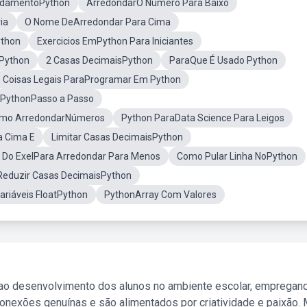
ndamentoPython
ArredondarO Número Para Baixo
ia
O Nome DeArredondar Para Cima
ython
Exercicios EmPython Para Iniciantes
aPython
2 Casas DecimaisPython
ParaQue É Usado Python
Coisas Legais ParaProgramar Em Python
PythonPasso a Passo
mo ArredondarNúmeros
Python ParaData Science Para Leigos
a Cima E
Limitar Casas DecimaisPython
 Do ExelPara Arredondar Para Menos
Como Pular Linha NoPython
Reduzir Casas DecimaisPython
ariáveis FloatPython
PythonArray Com Valores
 ao desenvolvimento dos alunos no ambiente escolar, empregan
nexões genuínas e são alimentados por criatividade e paixão. 