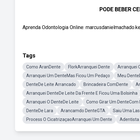
PODE BEBER C
Aprenda Odontologia Online: marcusdanielmachado.keb
Tags
Como AranDente
FlorkArranquei Dente
Arranquei 
Arranquei Um DenteMas Ficou Um Pedaço
Meu Dente
DenteDe Leite Arrancado
Brincadeira ComDente
A
Arranquei DenteDe Leite Da Frente E Ficou Uma Bolsinha
Arranquei O DenteDe Leite
Como Girar Um DenteCom 
DenteDe Lara
Arancamdo DenteGTA
Saiu Uma La
Process O CicatrizaçaoArranquei Um Dente
Adentista