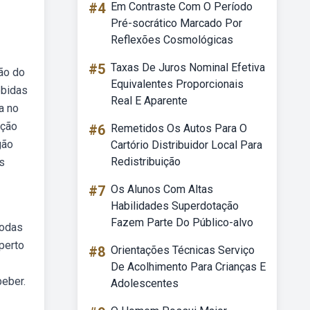
#4
Em Contraste Com O Período
Pré-socrático Marcado Por
Reflexões Cosmológicas
#5
Taxas De Juros Nominal Efetiva
ão do
Equivalentes Proporcionais
ebidas
Real E Aparente
a no
ição
#6
Remetidos Os Autos Para O
gão
Cartório Distribuidor Local Para
Redistribuição
s
#7
Os Alunos Com Altas
Habilidades Superdotação
Fazem Parte Do Público-alvo
todas
perto
#8
Orientações Técnicas Serviço
De Acolhimento Para Crianças E
beber.
Adolescentes