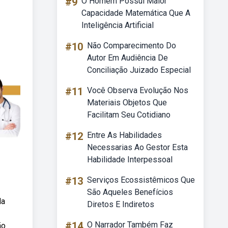
#9
O Homem Possui Maior
Capacidade Matemática Que A
Inteligência Artificial
#10
Não Comparecimento Do
Autor Em Audiência De
Conciliação Juizado Especial
#11
Você Observa Evolução Nos
Materiais Objetos Que
Facilitam Seu Cotidiano
#12
Entre As Habilidades
Necessarias Ao Gestor Esta
Habilidade Interpessoal
#13
Serviços Ecossistêmicos Que
São Aqueles Benefícios
da
Diretos E Indiretos
#14
O Narrador Também Faz
ão