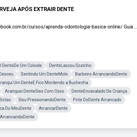
ERVEJA APÓS EXTRAIR DENTE
ook.com.br/cursos/aprenda-odontologia-basica-online/ Guia ...
O DenteDe Um Coloide
DenteLascou Sozinho
Desceu
Sentindo Um DenteMole
Barbeiro ArrancandoDente
rranqui Um DenteE Fico Mordendo a Buchecha
Aranquei DenteSiso Com Osso
DenteEncavalado De Criança
Botao
Sisu PressionandoDente
Pote DoDente Arrancado
sca Do MeuDente
ArrancarDente
 ArrancandoDente