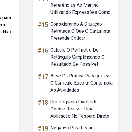
Referências Ao Menino
Utilizando Expressões Como
o para
#15
Considerando A Situação
dem
Retratada O Que O Cartunista
s. Não
Pretende Criticar
#16
Calcule O Perímetro Do
Retângulo Simplificando O
Resultado Se Possível
#17
Base Da Pratica Pedagogica
O Curriculo Escolar Contempla
As Atividades
#18
Um Pequeno Investidor
Decide Realizar Uma
Aplicação No Tesouro Direto
#19
Negativo Para Lesao