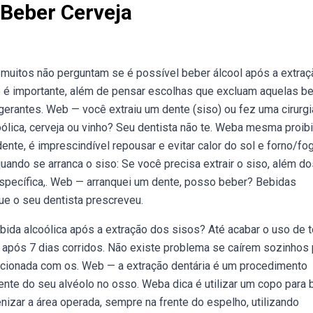
Beber Cerveja
muitos não perguntam se é possível beber álcool após a extraç
é importante, além de pensar escolhas que excluam aquelas b
gerantes. Web — você extraiu um dente (siso) ou fez uma cirurgi
ólica, cerveja ou vinho? Seu dentista não te. Weba mesma proib
ente, é imprescindível repousar e evitar calor do sol e forno/fo
uando se arranca o siso: Se você precisa extrair o siso, além do
pecífica,. Web — arranquei um dente, posso beber? Bebidas
ue o seu dentista prescreveu.
bida alcoólica após a extração dos sisos? Até acabar o uso de 
pós 7 dias corridos. Não existe problema se caírem sozinhos 
lacionada com os. Web — a extração dentária é um procedimento
e do seu alvéolo no osso. Weba dica é utilizar um copo para 
enizar a área operada, sempre na frente do espelho, utilizando