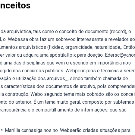
onceitos
da arquivística, tais como o conceito de documento (record), o
nal, o. Webessa obra faz um sobrevoo interessante e revelador s
mentos arquivísticos (fixidez, organicidade, naturalidade,. Então
er valor ou adquira uma apostila!!pix para doação: Edersc@yaho
ca é uma das disciplinas que vem crescendo em importância nos
xigido nos concursos públicos. Webprincípios e técnicas a sere
rvação e utilização dos arquivos_, sendo também chamada de
e as características dos documentos de arquivo, pois compreen
la construção. Webo segundo tema mais cobrado são os concei
nto do anterior: É um tema muito geral, composto por subtemas
 transparência e o compartilhamento de informações, que são
fª: Maríllia cunhasiga nos no. Webserão criadas situações para