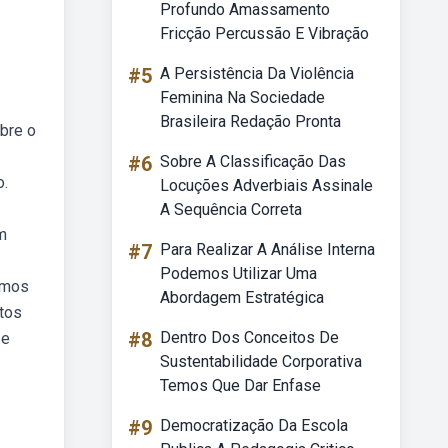
Profundo Amassamento
Fricção Percussão E Vibração
#5
A Persistência Da Violência
Feminina Na Sociedade
Brasileira Redação Pronta
obre o
#6
Sobre A Classificação Das
o.
Locuções Adverbiais Assinale
A Sequência Correta
m
#7
Para Realizar A Análise Interna
Podemos Utilizar Uma
demos
Abordagem Estratégica
tos
#8
Dentro Dos Conceitos De
 e
Sustentabilidade Corporativa
Temos Que Dar Enfase
#9
Democratização Da Escola