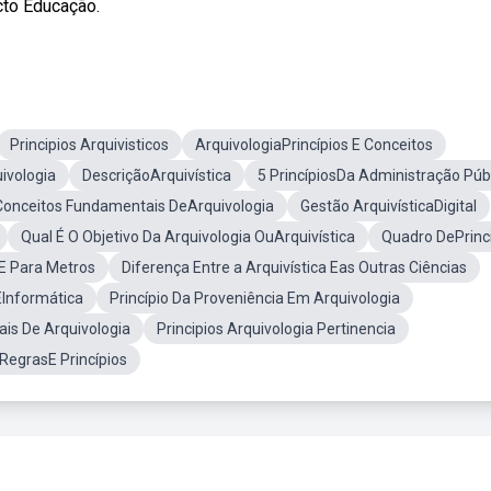
cto Educação.
Principios Arquivisticos
ArquivologiaPrincípios E Conceitos
ivologia
DescriçãoArquivística
5 PrincípiosDa Administração Púb
Conceitos Fundamentais DeArquivologia
Gestão ArquivísticaDigital
Qual É O Objetivo Da Arquivologia OuArquivística
Quadro DePrinc
sE Para Metros
Diferença Entre a Arquivística Eas Outras Ciências
EInformática
Princípio Da Proveniência Em Arquivologia
is De Arquivologia
Principios Arquivologia Pertinencia
RegrasE Princípios