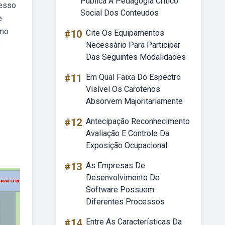
Publica A Pedagogia Critico
cesso
Social Dos Conteudos
e
omo
#10
Cite Os Equipamentos
s
Necessário Para Participar
Das Seguintes Modalidades
#11
Em Qual Faixa Do Espectro
Visível Os Carotenos
Absorvem Majoritariamente
#12
Antecipação Reconhecimento
Avaliação E Controle Da
Exposição Ocupacional
#13
As Empresas De
Desenvolvimento De
Software Possuem
Diferentes Processos
#14
Entre As Características Da