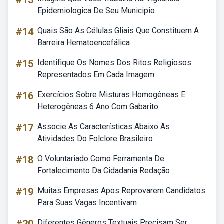
#13
Epidemiologica De Seu Municipio
#14
Quais São As Células Gliais Que Constituem A
Barreira Hematoencefálica
#15
Identifique Os Nomes Dos Ritos Religiosos
Representados Em Cada Imagem
#16
Exercícios Sobre Misturas Homogêneas E
Heterogêneas 6 Ano Com Gabarito
#17
Associe As Características Abaixo As
Atividades Do Folclore Brasileiro
#18
O Voluntariado Como Ferramenta De
Fortalecimento Da Cidadania Redação
#19
Muitas Empresas Apos Reprovarem Candidatos
Para Suas Vagas Incentivam
Diferentes Gêneros Textuais Precisam Ser