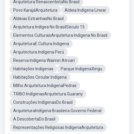
Arquitetura RenascentistaNo Brasil
Povo KarajáArquitetura
Aldeia Indígena Linear
Aldeias EstranhasNo Brasil
Arqutetura Indígea No BrasilSéculo 15
Elementos CulturaisArquitetura Indigena No Brasil
ArquiteturaE Cultura Indigena
Arquitectura Indígena Perú
Reserva Indígena Waimiri Atroari
Habitações Indígenas
Parque IndigenaXingu
Habitações Circular Indígena
Milho Arquitetura IndigenaPedras
TRIBO IndígenasArquitetura Guarany
Construções IndígenasDo Brasil
ArquiteturaIndígena Brasileira Governo Federal
A DescobertaDo Brasil
Representações Religiosas IndígenaArquitetura