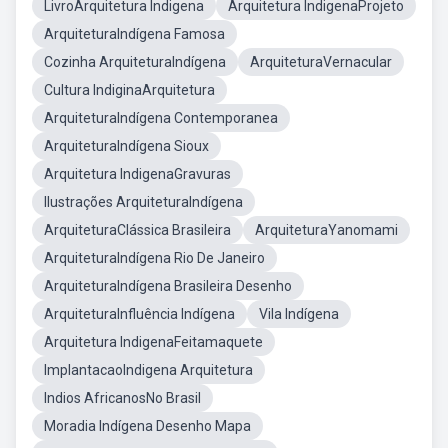
LivroArquitetura Indigena
Arquitetura IndigenaProjeto
ArquiteturaIndígena Famosa
Cozinha ArquiteturaIndígena
ArquiteturaVernacular
Cultura IndiginaArquitetura
ArquiteturaIndígena Contemporanea
ArquiteturaIndígena Sioux
Arquitetura IndigenaGravuras
Ilustrações ArquiteturaIndígena
ArquiteturaClássica Brasileira
ArquiteturaYanomami
ArquiteturaIndígena Rio De Janeiro
ArquiteturaIndígena Brasileira Desenho
ArquiteturaInfluência Indígena
Vila Indígena
Arquitetura IndigenaFeitamaquete
ImplantacaoIndigena Arquitetura
Indios AfricanosNo Brasil
Moradia Indígena Desenho Mapa