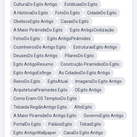
CulturaDo Egito Antigo
EstátuasDo Egito
A HistóriaDo Egito
FotoDo Egito
CidadeDo Egito
ObeliscoEgito Antigo
CasasDo Egito
A Maior PirâmideDo Egito
Egito AntigoCivilização
FotosDo Egito
Egito AntigoPirâmides
CozinheirosDo Antigo Egito
EstruturasEgito Antigo
DeusesDo Egito Antigo
PilaresDo Egito
Egito AntigoResumo
Construção PiramidesDo Egito
Egito AntigoEsfinge
As CidadesDo Egito Antigo
ReinoDo Egito
EgitoAtual
ImagensDo Egito Antigo
ArquiteturaPiramedes Egito
OEgito Antigo
Como Eram OS TemplosDo Egito
Tebaida RegiãoAntigo Egito
AltoEgito
A Maior PiramideDo Antigo Egito
GovernoEgito Antigo
PortalDo Egito
PalácioEgito
TebasEgito
Egito AntigoWallpaper
CasaDo Egito Antigo