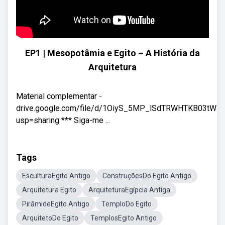
EP1 | Mesopotâmia e Egito – A História da
Arquitetura
Material complementar -
drive.google.com/file/d/1OiyS_5MP_lSdTRWHTKB03tWHD
usp=sharing *** Siga-me ...
Tags
EsculturaEgito Antigo
ConstruçõesDo Egito Antigo
Arquitetura Egito
ArquiteturaEgípcia Antiga
PirâmideEgito Antigo
TemploDo Egito
ArquitetoDo Egito
TemplosEgito Antigo