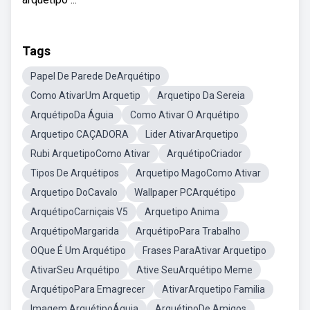
Tags
Papel De Parede DeArquétipo
Como AtivarUm Arquetip
Arquetipo Da Sereia
ArquétipoDa Águia
Como Ativar O Arquétipo
Arquetipo CAÇADORA
Lider AtivarArquetipo
Rubi ArquetipoComo Ativar
ArquétipoCriador
Tipos De Arquétipos
Arquetipo MagoComo Ativar
Arquetipo DoCavalo
Wallpaper PCArquétipo
ArquétipoCarniçais V5
Arquetipo Anima
ArquétipoMargarida
ArquétipoPara Trabalho
OQue É Um Arquétipo
Frases ParaAtivar Arquetipo
AtivarSeu Arquétipo
Ative SeuArquétipo Meme
ArquétipoPara Emagrecer
AtivarArquetipo Familia
Imagem ArquétipoÁguia
ArquétipoDe Amigos