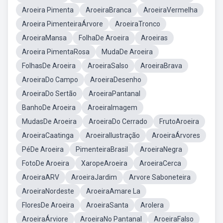
Aroeira Pimenta
AroeiraBranca
AroeiraVermelha
Aroeira PimenteiraÁrvore
AroeiraTronco
AroeiraMansa
FolhaDe Aroeira
Aroeiras
Aroeira PimentaRosa
MudaDe Aroeira
FolhasDe Aroeira
AroeiraSalso
AroeiraBrava
AroeiraDo Campo
AroeiraDesenho
AroeiraDo Sertão
AroeiraPantanal
BanhoDe Aroeira
AroeiraImagem
MudasDe Aroeira
AroeiraDo Cerrado
FrutoAroeira
AroeiraCaatinga
AroeiraIlustração
AroeiraÁrvores
PéDe Aroeira
PimenteiraBrasil
AroeiraNegra
FotoDe Aroeira
XaropeAroeira
AroeiraCerca
AroeiraARV
AroeiraJardim
Arvore Saboneteira
AroeiraNordeste
AroeiraAmare La
FloresDe Aroeira
AroeiraSanta
Arolera
AroeiraÁrviore
AroeiraNo Pantanal
AroeiraFalso