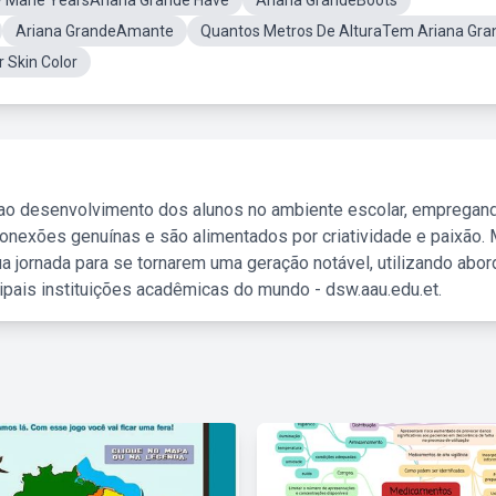
 Mane YearsAriana Grande Have
Ariana GrandeBoots
Ariana GrandeAmante
Quantos Metros De AlturaTem Ariana Gra
 Skin Color
 ao desenvolvimento dos alunos no ambiente escolar, empregan
nexões genuínas e são alimentados por criatividade e paixão. 
a jornada para se tornarem uma geração notável, utilizando abo
ipais instituições acadêmicas do mundo - dsw.aau.edu.et.