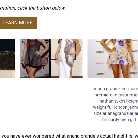
mation, click the button below.
LEARN MORE
ariana grande legs sam
premiere measureme
nathan sykes heigh
weight full london jenn
size arianagrande ari
mccurdy teen girl
 you have ever wondered what ariana grande's actual height is, 