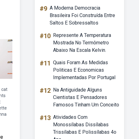
#9
A Moderna Democracia
Brasileira Foi Construída Entre
Saltos E Sobressaltos
#10
Represente A Temperatura
Mostrada No Termômetro
Abaixo Na Escala Kelvin.
#11
Quais Foram As Medidas
Politicas E Economicas
Implementadas Por Portugal
 cat
#12
Na Antiguidade Alguns
nts
Cientistas E Pensadores
t
Famosos Tinham Um Conceito
ette
anna
#13
Atividades Com
Monossílabas Dissílabas
Trissílabas E Polissílabas 4o
we