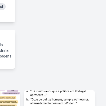
nd
do
Minha
rdagens