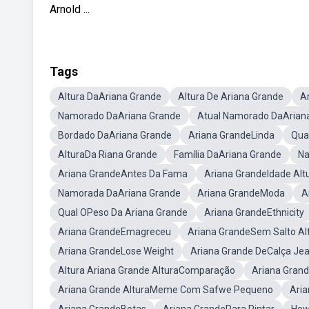
Arnold ...
Tags
Altura DaAriana Grande
Altura De Ariana Grande
A
Namorado DaAriana Grande
Atual Namorado DaArian
Bordado DaAriana Grande
Ariana GrandeLinda
Qua
AlturaDa Riana Grande
Família DaAriana Grande
Na
Ariana GrandeAntes Da Fama
Ariana GrandeIdade Alt
Namorada DaAriana Grande
Ariana GrandeModa
A
Qual OPeso Da Ariana Grande
Ariana GrandeEthnicity
Ariana GrandeEmagreceu
Ariana GrandeSem Salto Al
Ariana GrandeLose Weight
Ariana Grande DeCalça Je
Altura Ariana Grande AlturaComparação
Ariana Grand
Ariana Grande AlturaMeme Com Safwe Pequeno
Aria