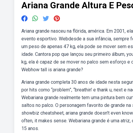
Ariana Grande Altura E Pes
Ariana grande nasceu na flórida, américa. Em 2001, e
evento esportivo. Webdesde a sua infância, sempre f
um peso de apenas 47 kg, ela pode se mover sem esfo
idade. Cantora pop que lançou seu primeiro álbum, yo
kg, ela é capaz de se mover no palco sem esforço e d
Webhow tall is ariana grande?
Ariana grande completa 30 anos de idade nesta segun
por hits como “problem”, “breathin' e thank u, next 
Webariana grande realmente tem uma pintura bem curta
saltos no palco. O personagem favorito de grande na s
showbiz cheatsheet, ariana grande doesn't even know h
often, it makes sense. Webariana grande é uma atriz,
15 anos.