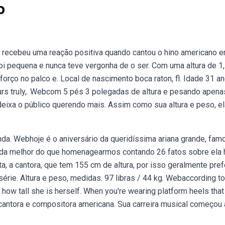
o
la recebeu uma reação positiva quando cantou o hino americano 
oi pequena e nunca teve vergonha de o ser. Com uma altura de 1
rço no palco e. Local de nascimento boca raton, fl. Idade 31 a
urs truly,. Webcom 5 pés 3 polegadas de altura e pesando apena
eixa o público querendo mais. Assim como sua altura e peso, el
da. Webhoje é o aniversário da queridíssima ariana grande, fam
e nada melhor do que homenagearmos contando 26 fatos sobre ela 
, a cantora, que tem 155 cm de altura, por isso geralmente pref
érie. Altura e peso, medidas. 97 libras / 44 kg. Webaccording to
ow tall she is herself. When you're wearing platform heels that
 cantora e compositora americana. Sua carreira musical começou