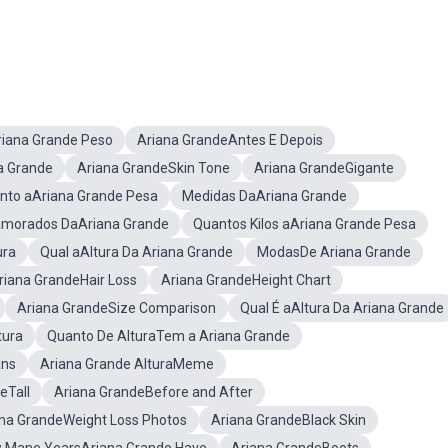
riana Grande Peso
Ariana GrandeAntes E Depois
a Grande
Ariana GrandeSkin Tone
Ariana GrandeGigante
nto aAriana Grande Pesa
Medidas DaAriana Grande
morados DaAriana Grande
Quantos Kilos aAriana Grande Pesa
ura
Qual aAltura Da Ariana Grande
ModasDe Ariana Grande
riana GrandeHair Loss
Ariana GrandeHeight Chart
Ariana GrandeSize Comparison
Qual É aAltura Da Ariana Grande
tura
Quanto De AlturaTem a Ariana Grande
ans
Ariana Grande AlturaMeme
eTall
Ariana GrandeBefore and After
na GrandeWeight Loss Photos
Ariana GrandeBlack Skin