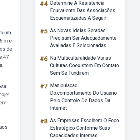
#4
Determine A Resistencia
Equivalente Das Associações
Esquematizadas A Seguir
#5
As Novas Ideias Geradas
em um
Precisam Ser Adequadamente
,5 m e
Avaliadas E Selecionadas
nos de
s 47
#6
Na Multiculturalidade Varias
a.
Culturas Coexistem Em Contato
Sem Se Fundirem
#7
Manipulacao
osa
Do.comportamento Do Usuario
hoje!
Pelo Controle De Dados Da
ere
Internet
#8
As Empresas Escolhem O Foco
 aos
Estratégico Conforme Suas
Capacidades Internas