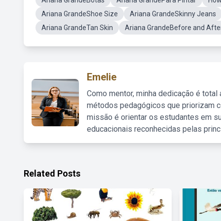
Ariana GrandeBotas
Ariana GrandePara Pintar
How
Ariana GrandeShoe Size
Ariana GrandeSkinny Jeans
Ariana GrandeTan Skin
Ariana GrandeBefore and After
Emelie
Como mentor, minha dedicação é total
métodos pedagógicos que priorizam co
missão é orientar os estudantes em su
educacionais reconhecidas pelas princ
Related Posts