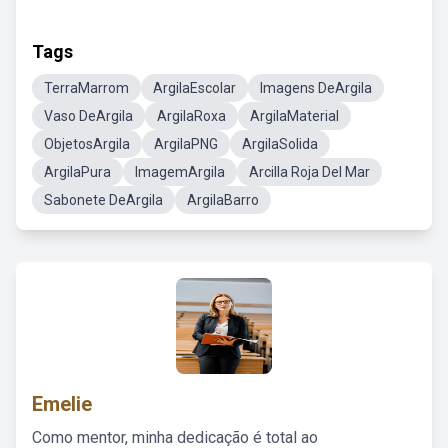
Tags
TerraMarrom
ArgilaEscolar
Imagens DeArgila
Vaso DeArgila
ArgilaRoxa
ArgilaMaterial
ObjetosArgila
ArgilaPNG
ArgilaSolida
ArgilaPura
ImagemArgila
Arcilla Roja Del Mar
Sabonete DeArgila
ArgilaBarro
Emelie
Como mentor, minha dedicação é total ao