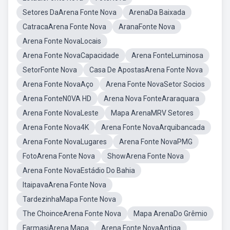
Setores DaArena Fonte Nova
ArenaDa Baixada
CatracaArena Fonte Nova
AranaFonte Nova
Arena Fonte NovaLocais
Arena Fonte NovaCapacidade
Arena FonteLuminosa
SetorFonte Nova
Casa De ApostasArena Fonte Nova
Arena Fonte NovaAço
Arena Fonte NovaSetor Socios
Arena FonteN0VA HD
Arena Nova FonteAraraquara
Arena Fonte NovaLeste
Mapa ArenaMRV Setores
Arena Fonte Nova4K
Arena Fonte NovaArquibancada
Arena Fonte NovaLugares
Arena Fonte NovaPMG
FotoArena Fonte Nova
ShowArena Fonte Nova
Arena Fonte NovaEstádio Do Bahia
ItaipavaArena Fonte Nova
TardezinhaMapa Fonte Nova
The ChoinceArena Fonte Nova
Mapa ArenaDo Grêmio
FarmasiArena Mapa
Arena Fonte NovaAntiga