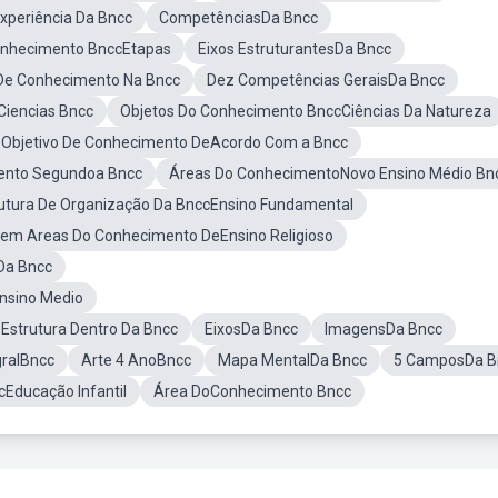
periência Da Bncc
CompetênciasDa Bncc
onhecimento BnccEtapas
Eixos EstruturantesDa Bncc
De Conhecimento Na Bncc
Dez Competências GeraisDa Bncc
iencias Bncc
Objetos Do Conhecimento BnccCiências Da Natureza
Objetivo De Conhecimento DeAcordo Com a Bncc
ento Segundoa Bncc
Áreas Do ConhecimentoNovo Ensino Médio Bn
utura De Organização Da BnccEnsino Fundamental
em Areas Do Conhecimento DeEnsino Religioso
Da Bncc
Ensino Medio
Estrutura Dentro Da Bncc
EixosDa Bncc
ImagensDa Bncc
gralBncc
Arte 4 AnoBncc
Mapa MentalDa Bncc
5 CamposDa B
cEducação Infantil
Área DoConhecimento Bncc