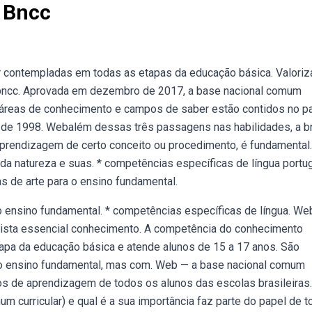
 Bncc
contempladas em todas as etapas da educação básica. Valoriz
a bncc. Aprovada em dezembro de 2017, a base nacional comum
de áreas de conhecimento e campos de saber estão contidos no p
de 1998. Webalém dessas três passagens nas habilidades, a b
aprendizagem de certo conceito ou procedimento, é fundamental.
da natureza e suas. * competências específicas de língua port
s de arte para o ensino fundamental.
o ensino fundamental. * competências específicas de língua. We
lista essencial conhecimento. A competência do conhecimento
tapa da educação básica e atende alunos de 15 a 17 anos. São
o ensino fundamental, mas com. Web — a base nacional comum
tos de aprendizagem de todos os alunos das escolas brasileiras.
 curricular) e qual é a sua importância faz parte do papel de 