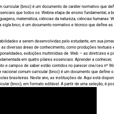
 curricular (bncc) é um documento de caráter normativo que def
senciais que todos os. Webna etapa de ensino fundamental, a b
guagens, matemática, ciências da natureza, ciências humanas. 
 sigla bncc, é um documento normativo e técnico que define as
abilidades a serem desenvolvidas pelo estudante, em sua jorna
u as diversas áreas de conhecimento, como produções textuais 
egionalidades, exibições multimídias de. Web — as diretrizes e pi
undamentada em quatro pilares essenciais: Aprender a conhecer,
to e campos de saber estão contidos no parecer cne/ces nº 96
acional comum curricular (bncc) é um documento que define o
as brasileiras. Neste ano, as instituições de. Aqui está dispon
lar (bncc), em formato editável. A partir de uma seleção, é pos