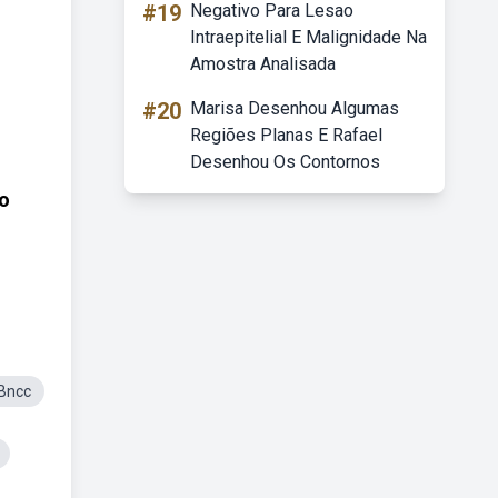
#19
Negativo Para Lesao
Intraepitelial E Malignidade Na
Amostra Analisada
#20
Marisa Desenhou Algumas
Regiões Planas E Rafael
Desenhou Os Contornos
no
Bncc