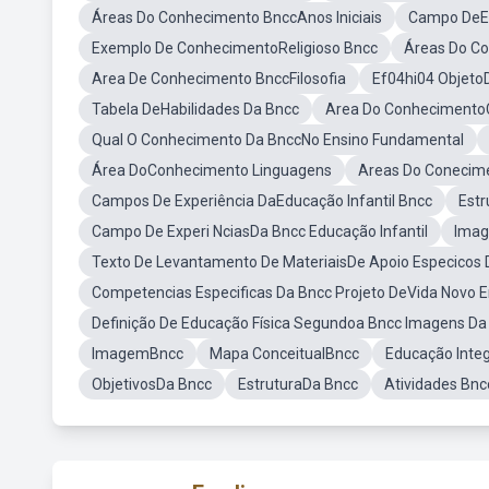
Áreas Do Conhecimento BnccAnos Iniciais
Campo DeEx
Exemplo De ConhecimentoReligioso Bncc
Áreas Do C
Area De Conhecimento BnccFilosofia
Ef04hi04 Objeto
Tabela DeHabilidades Da Bncc
Area Do ConhecimentoC
Qual O Conhecimento Da BnccNo Ensino Fundamental
Área DoConhecimento Linguagens
Areas Do Conecim
Campos De Experiência DaEducação Infantil Bncc
Estr
Campo De Experi NciasDa Bncc Educação Infantil
Imag
Texto De Levantamento De MateriaisDe Apoio Especicos 
Competencias Especificas Da Bncc Projeto DeVida Novo 
Definição De Educação Física Segundoa Bncc Imagens Da 
ImagemBncc
Mapa ConceitualBncc
Educação Inte
ObjetivosDa Bncc
EstruturaDa Bncc
Atividades Bnc