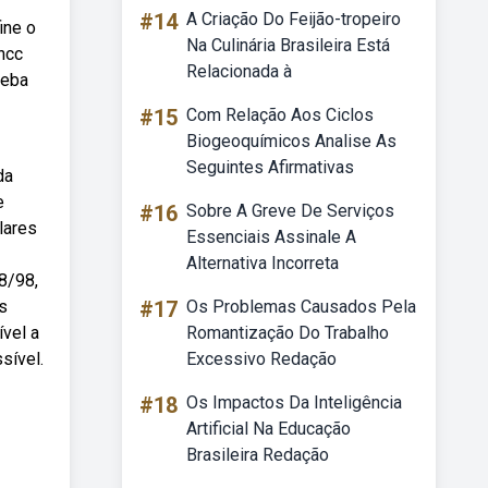
#14
A Criação Do Feijão-tropeiro
ine o
Na Culinária Brasileira Está
ncc
Relacionada à
Weba
#15
Com Relação Aos Ciclos
Biogeoquímicos Analise As
Seguintes Afirmativas
da
e
#16
Sobre A Greve De Serviços
lares
Essenciais Assinale A
Alternativa Incorreta
8/98,
s
#17
Os Problemas Causados Pela
ível a
Romantização Do Trabalho
sível.
Excessivo Redação
#18
Os Impactos Da Inteligência
Artificial Na Educação
Brasileira Redação