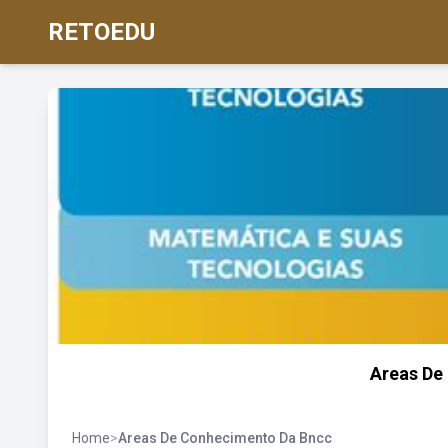
RETOEDU
Areas De
Home
>
Areas De Conhecimento Da Bncc