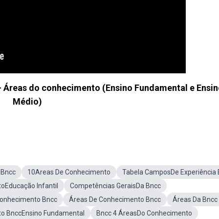
- Áreas do conhecimento (Ensino Fundamental e Ensi
Médio)
 Bncc
10Areas De Conhecimento
Tabela CamposDe Experiência 
oEducação Infantil
Competências GeraisDa Bncc
onhecimento Bncc
Áreas De Conhecimento Bncc
Áreas Da Bncc
to BnccEnsino Fundamental
Bncc 4 ÁreasDo Conhecimento