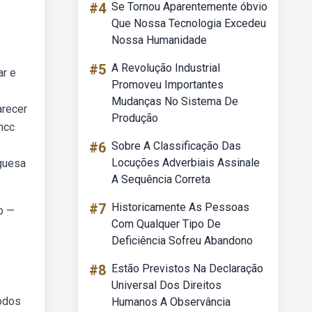
#4
Se Tornou Aparentemente óbvio
Que Nossa Tecnologia Excedeu
Nossa Humanidade
#5
A Revolução Industrial
ar e
Promoveu Importantes
Mudanças No Sistema De
arecer
Produção
ncc
#6
Sobre A Classificação Das
Locuções Adverbiais Assinale
uguesa
A Sequência Correta
#7
Historicamente As Pessoas
b —
Com Qualquer Tipo De
Deficiência Sofreu Abandono
#8
Estão Previstos Na Declaração
Universal Dos Direitos
todos
Humanos A Observância