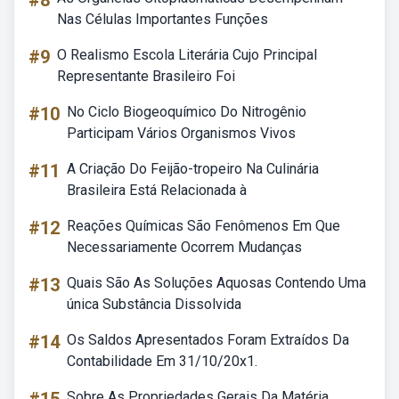
#8
Nas Células Importantes Funções
#9
O Realismo Escola Literária Cujo Principal
Representante Brasileiro Foi
#10
No Ciclo Biogeoquímico Do Nitrogênio
Participam Vários Organismos Vivos
#11
A Criação Do Feijão-tropeiro Na Culinária
Brasileira Está Relacionada à
#12
Reações Químicas São Fenômenos Em Que
Necessariamente Ocorrem Mudanças
#13
Quais São As Soluções Aquosas Contendo Uma
única Substância Dissolvida
#14
Os Saldos Apresentados Foram Extraídos Da
Contabilidade Em 31/10/20x1.
Sobre As Propriedades Gerais Da Matéria