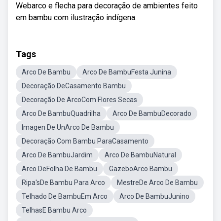
Webarco e flecha para decoração de ambientes feito
em bambu com ilustração indígena.
Tags
Arco De Bambu
Arco De BambuFesta Junina
Decoração DeCasamento Bambu
Decoração De ArcoCom Flores Secas
Arco De BambuQuadrilha
Arco De BambuDecorado
Imagen De UnArco De Bambu
Decoração Com Bambu ParaCasamento
Arco De BambuJardim
Arco De BambuNatural
Arco DeFolha De Bambu
GazeboArco Bambu
Ripa'sDe Bambu Para Arco
MestreDe Arco De Bambu
Telhado De BambuEm Arco
Arco De BambuJunino
TelhasE Bambu Arco