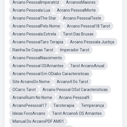
Arcano PessoalImperatriz
ArcanosMaiores
Arcano Pessoala Lua
Arcano PessoalMorte
Arcano PessoalThe Star
Arcano PessoalTeste
Arcano PessoalPelo Nome
Arcano Pessoal18 Tarot
Arcano Pessoala Estrela
Tarot Das Bruxas
Arcano PessoalTaro Terapia
Arcano Pessoala Justiça
Rainha De Copas Tarot
Imperador Tarot
Arcano PessoalNascimento
Arcano Pessoal OSAmantes
Tarot ArcanoAnual
Arcano Pessoal Em ODiabo Caracteristicas
Site ArcanoDo Nome
Arcano4 Do Tarot
OCarro Tarot
Arcano Pessoal OSol Caracteristicas
ArcanoRuim No Nome
Arcano Pessoal9
ArcanoPeessoal17
Taroterapia
Temperança
Ideias FocoArcano
Tarot Arcano6 OS Amantes
Manual Do ArcanoPDF AM01