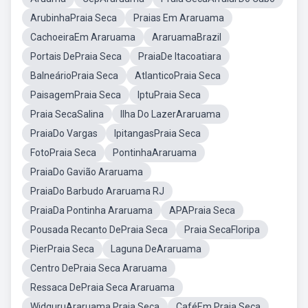
ArubinhaPraia Seca
Praias Em Araruama
CachoeiraEm Araruama
AraruamaBrazil
Portais DePraia Seca
PraiaDe Itacoatiara
BalneárioPraia Seca
AtlanticoPraia Seca
PaisagemPraia Seca
IptuPraia Seca
Praia SecaSalina
Ilha Do LazerAraruama
PraiaDo Vargas
IpitangasPraia Seca
FotoPraia Seca
PontinhaAraruama
PraiaDo Gavião Araruama
PraiaDo Barbudo Araruama RJ
PraiaDa Pontinha Araruama
APAPraia Seca
Pousada Recanto DePraia Seca
Praia SecaFloripa
PierPraia Seca
Laguna DeAraruama
Centro DePraia Seca Araruama
Ressaca DePraia Seca Araruama
WidguruAraruama Praia Seca
CaféEm Praia Seca