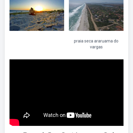
praia seca araruama do
vargas