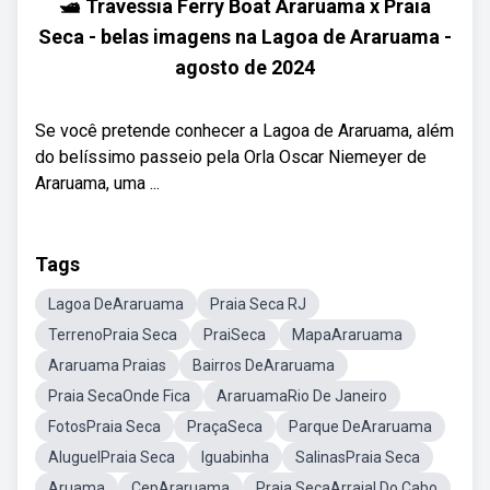
🛥️ Travessia Ferry Boat Araruama x Praia
Seca - belas imagens na Lagoa de Araruama -
agosto de 2024
Se você pretende conhecer a Lagoa de Araruama, além
do belíssimo passeio pela Orla Oscar Niemeyer de
Araruama, uma ...
Tags
Lagoa DeAraruama
Praia Seca RJ
TerrenoPraia Seca
PraiSeca
MapaAraruama
Araruama Praias
Bairros DeAraruama
Praia SecaOnde Fica
AraruamaRio De Janeiro
FotosPraia Seca
PraçaSeca
Parque DeAraruama
AluguelPraia Seca
Iguabinha
SalinasPraia Seca
Aruama
CepAraruama
Praia SecaArraial Do Cabo