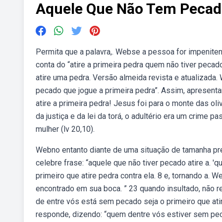
Aquele Que Não Tem Pecado
Permita que a palavra,. Webse a pessoa for impenit
conta do “atire a primeira pedra quem não tiver pecad
atire uma pedra. Versão almeida revista e atualizad
pecado que jogue a primeira pedra”. Assim, apresent
atire a primeira pedra! Jesus foi para o monte das ol
da justiça e da lei da torá, o adultério era um crime 
mulher (lv 20,10).
Webno entanto diante de uma situação de tamanha pres
celebre frase: “aquele que não tiver pecado atire a. 
primeiro que atire pedra contra ela. 8 e, tornando a
encontrado em sua boca. ” 23 quando insultado, não r
de entre vós está sem pecado seja o primeiro que ati
responde, dizendo: “quem dentre vós estiver sem peca