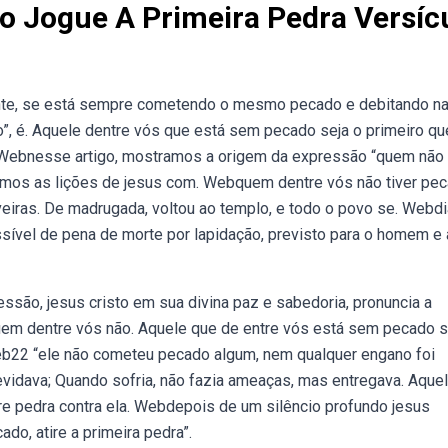
 Jogue A Primeira Pedra Versíc
ente, se está sempre cometendo o mesmo pecado e debitando n
o”, é. Aquele dentre vós que está sem pecado seja o primeiro qu
a. Webnesse artigo, mostramos a origem da expressão “quem não 
amos as lições de jesus com. Webquem dentre vós não tiver pec
iveiras. De madrugada, voltou ao templo, e todo o povo se. Webd
passível de pena de morte por lapidação, previsto para o homem e 
são, jesus cristo em sua divina paz e sabedoria, pronuncia a
'quem dentre vós não. Aquele que de entre vós está sem pecado s
. Web22 “ele não cometeu pecado algum, nem qualquer engano foi
evidava; Quando sofria, não fazia ameaças, mas entregava. Aque
re pedra contra ela. Webdepois de um silêncio profundo jesus
do, atire a primeira pedra”.