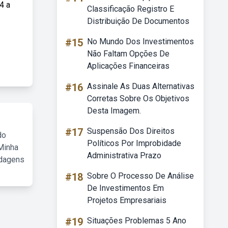
4 a
Classificação Registro E
Distribuição De Documentos
#15
No Mundo Dos Investimentos
Não Faltam Opções De
Aplicações Financeiras
#16
Assinale As Duas Alternativas
Corretas Sobre Os Objetivos
Desta Imagem.
#17
Suspensão Dos Direitos
do
Políticos Por Improbidade
Minha
Administrativa Prazo
rdagens
#18
Sobre O Processo De Análise
De Investimentos Em
Projetos Empresariais
#19
Situações Problemas 5 Ano