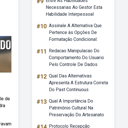
#9
Entre As Habilidades
Necessarias Ao Gestor Esta
Habilidade Interpessoal
#10
Assinale A Alternativa Que
Pertence às Opções De
Formatação Condicional:
#11
Redacao Manipulacao Do
Comportamento Do Usuario
Pelo Controle De Dados
#12
Qual Das Alternativas
Apresenta A Estrutura Correta
Do Past Continuous
le de
#13
Qual A Importância Do
dra
Patrimônio Cultural Na
Preservação Do Artesanato
eravam
#14
Protocolo Recepção