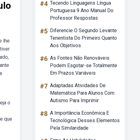
ulo
#4
Tecendo Linguagens Língua
Portuguesa 9 Ano Manual Do
Professor Respostas
#5
Diferencie O Segundo Levante
a
Tenentista Do Primeiro Quanto
e lhe
Aos Objetivos
tiver
ado,
#6
As Fontes Não Renováveis
iante
Podem Esgotar-se Totalmente
Em Prazos Variáveis
a
#7
Adaptadas Atividades De
Matemática Para Alunos Com
Autismo Para Imprimir
eja o
#8
A Importância Econômica E
le que
Tecnológica Desses Elementos
Pela Similaridade