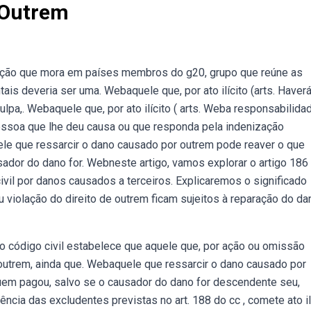
 Outrem
ação que mora em países membros do g20, grupo que reúne as
is deveria ser uma. Webaquele que, por ato ilícito (arts. Haver
pa,. Webaquele que, por ato ilícito ( arts. Weba responsabilida
pessoa que lhe deu causa ou que responda pela indenização
ele que ressarcir o dano causado por outrem pode reaver o que
ador do dano for. Webneste artigo, vamos explorar o artigo 186
 civil por danos causados a terceiros. Explicaremos o significado
violação do direito de outrem ficam sujeitos à reparação do da
do código civil estabelece que aquele que, por ação ou omissão
a outrem, ainda que. Webaquele que ressarcir o dano causado por
uem pagou, salvo se o causador do dano for descendente seu,
cia das excludentes previstas no art. 188 do cc , comete ato il