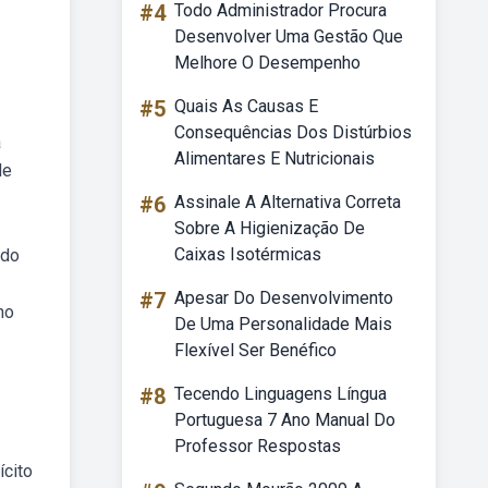
#4
Todo Administrador Procura
Desenvolver Uma Gestão Que
Melhore O Desempenho
#5
Quais As Causas E
Consequências Dos Distúrbios
á
Alimentares E Nutricionais
de
#6
Assinale A Alternativa Correta
Sobre A Higienização De
Caixas Isotérmicas
 do
#7
Apesar Do Desenvolvimento
no
De Uma Personalidade Mais
Flexível Ser Benéfico
#8
Tecendo Linguagens Língua
Portuguesa 7 Ano Manual Do
Professor Respostas
ícito