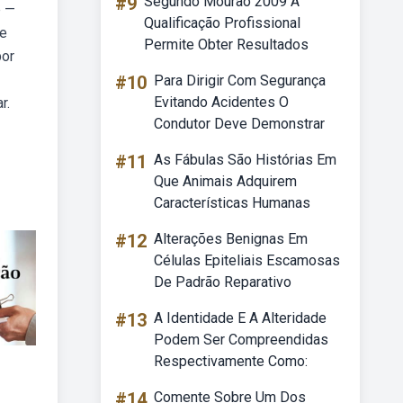
#9
Segundo Mourão 2009 A
b —
Qualificação Profissional
ue
Permite Obter Resultados
por
#10
Para Dirigir Com Segurança
Evitando Acidentes O
r.
Condutor Deve Demonstrar
#11
As Fábulas São Histórias Em
Que Animais Adquirem
Características Humanas
#12
Alterações Benignas Em
Células Epiteliais Escamosas
De Padrão Reparativo
#13
A Identidade E A Alteridade
Podem Ser Compreendidas
Respectivamente Como:
#14
Comente Sobre Um Dos