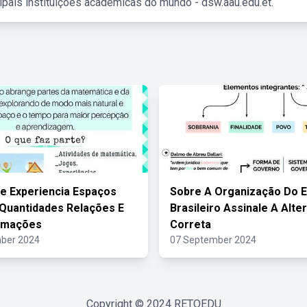
ipais instituições acadêmicas do mundo - dsw.aau.edu.et.
 Experiencia Espaços
Sobre A Organização Do 
Quantidades Relações E
Brasileiro Assinale A Alte
rmações
Correta
ber 2024
07 September 2024
Copyright © 2024
RETOEDU