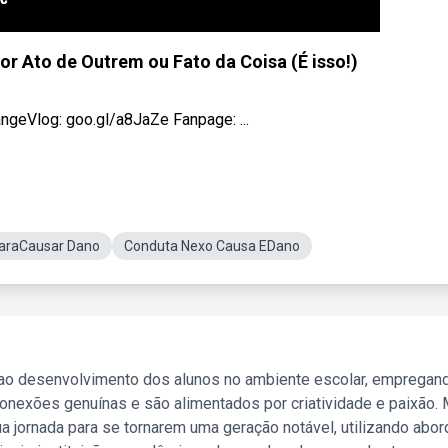
 por Ato de Outrem ou Fato da Coisa (É isso!)
angeVlog: goo.gl/a8JaZe Fanpage: ...
ParaCausar Dano
Conduta Nexo Causa EDano
 ao desenvolvimento dos alunos no ambiente escolar, empregan
nexões genuínas e são alimentados por criatividade e paixão. 
a jornada para se tornarem uma geração notável, utilizando abo