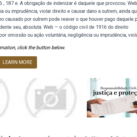
186 , 187 e. A obrigação de indenizar é daquele que provocou. We
a ou imprudência, violar direito e causar dano a outrem, ainda q
no causado por outrem pode reaver o que houver pago daquele 
ente seu, absoluta. Web — o código civil de 1916 do direito
por omissão ou ação voluntária, negligência ou imprudência, viola
mation, click the button below.
LEARN MORE