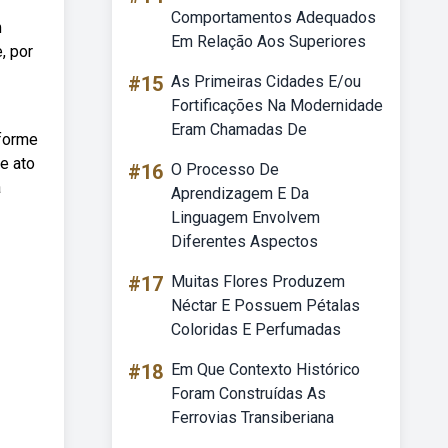
Comportamentos Adequados
m
Em Relação Aos Superiores
, por
#15
As Primeiras Cidades E/ou
Fortificações Na Modernidade
Eram Chamadas De
nforme
e ato
#16
O Processo De
a
Aprendizagem E Da
Linguagem Envolvem
Diferentes Aspectos
#17
Muitas Flores Produzem
Néctar E Possuem Pétalas
Coloridas E Perfumadas
#18
Em Que Contexto Histórico
Foram Construídas As
Ferrovias Transiberiana