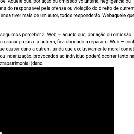
õe: Aquele que, por ação ou omissão voluntária, negligência ou
 bens do responsável pela ofensa ou violação do direito de outre
ofensa tiver mais de um autor, todos responderão. Webaquele que
conseguimos perceber 3. Web — aquele que, por ação ou omissão
, ou causar prejuízo a outrem, fica obrigado a reparar o. Web — co
 que causar dano a outrem, ainda que exclusivamente moral comet
, ou indenização, provocados ao indivíduo poderá ocorrer tanto n
xtrapatrimonial (dano.