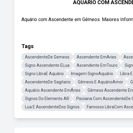
AQUÁRIO COM ASCENDE
Aquário com Ascendente em Gêmeos. Maiores Informaç
Tags
AscendenteDe Gemeos
Ascendente EmAries
Asce
Signo Ascendente ELua
Ascendente EmTouro
Sig
Signo LibraE Aquário
Imagem SignoAquário
Libra
AscendenteDe Sagitario
Gêmeos E AquárioAmor
G
Aquário Ascendente EmÁries
Gêmeos Ascendente E
Signos Do Elemento AR
Pisciana Com AscendenteDe
Lua E AscendenteDos Signos
Famosos LibraCom Asce