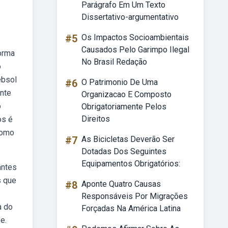
Parágrafo Em Um Texto
Dissertativo-argumentativo
#5
Os Impactos Socioambientais
Causados Pelo Garimpo Ilegal
orma
No Brasil Redação
o
ebsol
#6
O Patrimonio De Uma
ente
Organizacao E Composto
o
Obrigatoriamente Pelos
Direitos
os é
como
#7
As Bicicletas Deverão Ser
Dotadas Dos Seguintes
Equipamentos Obrigatórios:
antes
s que
#8
Aponte Quatro Causas
Responsáveis Por Migrações
a do
Forçadas Na América Latina
e.