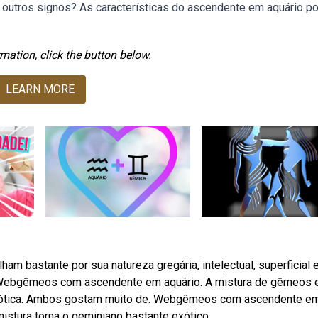
outros signos? As características do ascendente em aquário 
mation, click the button below.
LEARN MORE
 bastante por sua natureza gregária, intelectual, superficial 
s. Webgêmeos com ascendente em aquário. A mistura de gêmeos 
 exótica. Ambos gostam muito de. Webgêmeos com ascendente e
istura torna o geminiano bastante exótico.