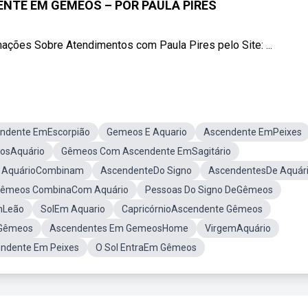
NTE EM GÊMEOS – POR PAULA PIRES
ões Sobre Atendimentos com Paula Pires pelo Site: ...
ndente EmEscorpião
Gemeos E Aquario
Ascendente EmPeixes
nosAquário
Gêmeos Com Ascendente EmSagitário
 E AquárioCombinam
AscendenteDo Signo
AscendentesDe Aquár
êmeos CombinaCom Aquário
Pessoas Do Signo DeGêmeos
mLeão
SolEm Aquario
CapricórnioAscendente Gêmeos
 Gêmeos
Ascendentes Em GemeosHome
VirgemAquário
ndente Em Peixes
O Sol EntraEm Gêmeos