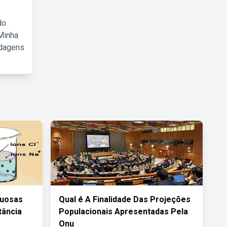
do
Minha
rdagens
quosas
Qual é A Finalidade Das Projeções
tância
Populacionais Apresentadas Pela
Onu