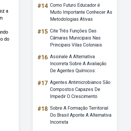
#14
Como Futuro Educador é
ez a
Muito Importante Conhecer As
em
Metodologias Ativas
#15
Cite Três Funções Das
ando
Câmaras Municipais Nas
no do
Principais Vilas Coloniais
#16
Assinale A Alternativa
Incorreta Sobre A Avaliação
De Agentes Químicos:
#17
Agentes Antimicrobianos São
Compostos Capazes De
Impedir O Crescimento
#18
Sobre A Formação Territorial
Do Brasil Aponte A Alternativa
Incorreta