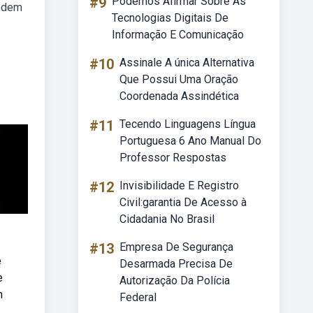
#9
Podemos Afirmar Sobre As
podem
Tecnologias Digitais De
Informação E Comunicação
#10
Assinale A única Alternativa
Que Possui Uma Oração
Coordenada Assindética
#11
Tecendo Linguagens Língua
Portuguesa 6 Ano Manual Do
Professor Respostas
#12
Invisibilidade E Registro
Civil:garantia De Acesso à
Cidadania No Brasil
#13
Empresa De Segurança
e
Desarmada Precisa De
e
Autorização Da Polícia
m
Federal