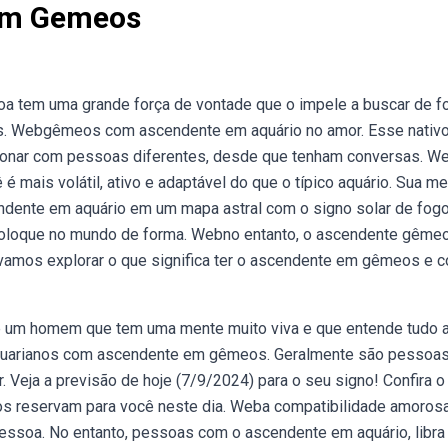
Em Gemeos
 tem uma grande força de vontade que o impele a buscar de f
sas. Webgêmeos com ascendente em aquário no amor. Esse nativ
cionar com pessoas diferentes, desde que tenham conversas. W
ais volátil, ativo e adaptável do que o típico aquário. Sua m
cendente em aquário em um mapa astral com o signo solar de fog
se coloque no mundo de forma. Webno entanto, o ascendente gême
 vamos explorar o que significa ter o ascendente em gêmeos e 
um homem que tem uma mente muito viva e que entende tudo 
 aquarianos com ascendente em gêmeos. Geralmente são pessoa
 Veja a previsão de hoje (7/9/2024) para o seu signo! Confira o
ros reservam para você neste dia. Weba compatibilidade amoros
soa. No entanto, pessoas com o ascendente em aquário, libra 