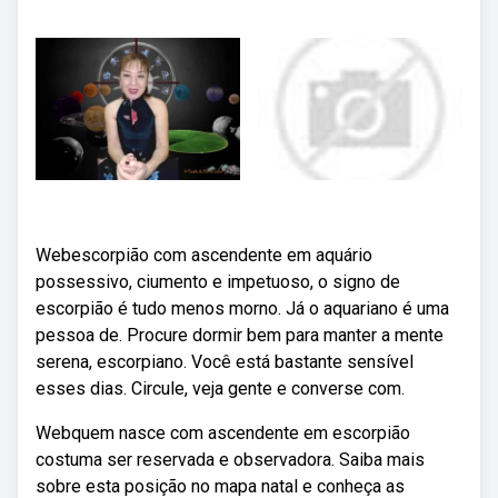
Webescorpião com ascendente em aquário
possessivo, ciumento e impetuoso, o signo de
escorpião é tudo menos morno. Já o aquariano é uma
pessoa de. Procure dormir bem para manter a mente
serena, escorpiano. Você está bastante sensível
esses dias. Circule, veja gente e converse com.
Webquem nasce com ascendente em escorpião
costuma ser reservada e observadora. Saiba mais
sobre esta posição no mapa natal e conheça as