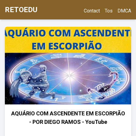
RETOEDU
Contact
Tos
DMCA
AQUÁRIO COM ASCENDENTE EM ESCORPIÃO
- POR DIEGO RAMOS - YouTube