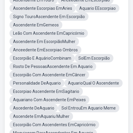
Ascendente EmTouro
Anceedente EmEscorpiao
Ascendente Escorpiao EmAries
Aquario EEscorpiao
Signo TouroAscendente Em Escorpião
Ascendente EmGemeos
Leão Com Ascendente EmCapricórnio
Ascendente Em EscorpiãoMulher
Anceedente EmEscorpiao Ombros
Escorpião E AquárioCombinam
SolEm Escorpião
Rosto De PessoasAscendente Em Aquario
Escorpião Com Ascendente EmCâncer
Personalidade DeAquario
AquarioQual O Ascendente
Escorpiao Ascendente EmSagitario
Aquariano Com Ascendente EmPeixes
Ascedente DeAquario
Sol EntrouEm Aquario Meme
Ascendete EmAquariu Mulher
Escorpião Com Ascendentes EmCapricórnio