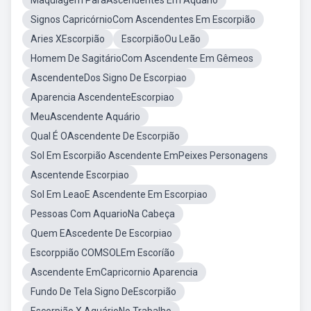
Maquiagem ParaAscendentes Em Aquario
Signos CapricórnioCom Ascendentes Em Escorpião
Aries XEscorpião
EscorpiãoOu Leão
Homem De SagitárioCom Ascendente Em Gêmeos
AscendenteDos Signo De Escorpiao
Aparencia AscendenteEscorpiao
MeuAscendente Aquário
Qual É OAscendente De Escorpião
Sol Em Escorpião Ascendente EmPeixes Personagens
Ascentende Escorpiao
Sol Em LeaoE Ascendente Em Escorpiao
Pessoas Com AquarioNa Cabeça
Quem EAscedente De Escorpiao
Escorppião COMSOLEm Escoríão
Ascendente EmCapricornio Aparencia
Fundo De Tela Signo DeEscorpião