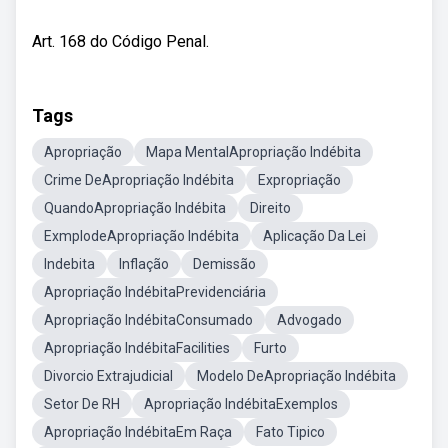
Art. 168 do Código Penal.
Tags
Apropriação
Mapa MentalApropriação Indébita
Crime DeApropriação Indébita
Expropriação
QuandoApropriação Indébita
Direito
ExmplodeApropriação Indébita
Aplicação Da Lei
Indebita
Inflação
Demissão
Apropriação IndébitaPrevidenciária
Apropriação IndébitaConsumado
Advogado
Apropriação IndébitaFacilities
Furto
Divorcio Extrajudicial
Modelo DeApropriação Indébita
Setor De RH
Apropriação IndébitaExemplos
Apropriação IndébitaEm Raça
Fato Tipico