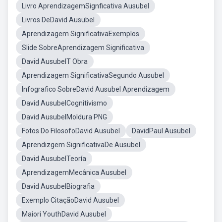
Livro AprendizagemSignficativa Ausubel
Livros DeDavid Ausubel
Aprendizagem SignificativaExemplos
Slide SobreAprendizagem Significativa
David AusubelT Obra
Aprendizagem SignificativaSegundo Ausubel
Infografico SobreDavid Ausubel Aprendizagem
David AusubelCognitivismo
David AusubelMoldura PNG
Fotos Do FilosofoDavid Ausubel
DavidPaul Ausubel
Aprendizgem SignificativaDe Ausubel
David AusubelTeoría
AprendizagemMecânica Ausubel
David AusubelBiografia
Exemplo CitaçãoDavid Ausubel
Maiori YouthDavid Ausubel