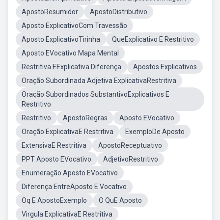
ApostoResumidor
ApostoDistributivo
Aposto ExplicativoCom Travessão
Aposto ExplicativoTirinha
QueExplicativo E Restritivo
Aposto EVocativo Mapa Mental
Restritiva EExplicativa Diferença
Apostos Explicativos
Oração Subordinada Adjetiva ExplicativaRestritiva
Oração Subordinados SubstantivoExplicativos E
Restritivo
Restritivo
ApostoRegras
Aposto EVocativo
Oração ExplicativaE Restritiva
ExemploDe Aposto
ExtensivaE Restritiva
ApostoReceptuativo
PPT Aposto EVocativo
AdjetivoRestritivo
Enumeração Aposto EVocativo
Diferença EntreAposto E Vocativo
Oq E ApostoExemplo
O QuE Aposto
Virgula ExplicativaE Restritiva